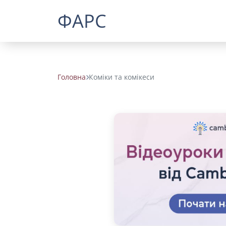
ФАРС
Головна
Коміки та комікеси