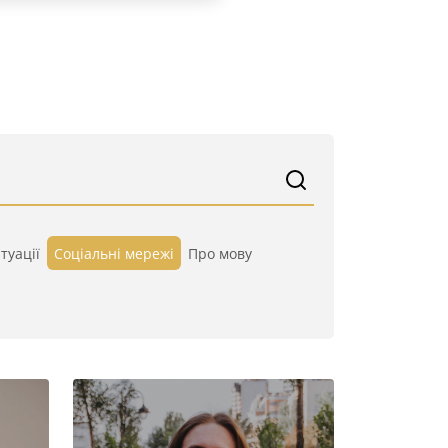
туації
Cоціальні мережі
Про мову