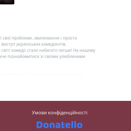
і свої проблеми, хвилювання і просто
виступ українських комедіянтів,
у світі комедії стало набагато легше! На нашому
лижче познайомитися зі своїми улюбленими
у 2015 році, був учасником українського
тендап клубу «Підпільний стендап». Також
ром». На нашому сайті ви можете детальніше
нонсами майбутніх виступів та можливістю
том — Лєра Мандзюк. Ви знали, що вона
Умови конфіденційності
мікеси, її діяльності у світі стендапу, а також
чому кварталі та є резидентом західно-