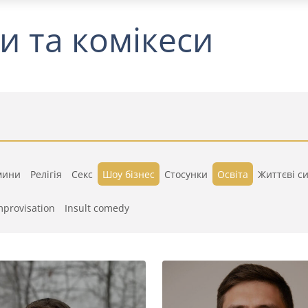
и та комікеси
мини
Релігія
Секс
Шоу бізнес
Стосунки
Освіта
Життєві си
mprovisation
Insult comedy