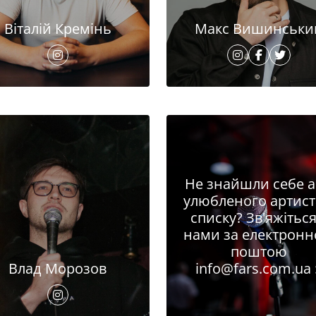
Віталій Кремінь
Макс Вишинськи
Не знайшли себе 
улюбленого артист
списку? Зв'яжіться
нами за електрон
поштою
Влад Морозов
info@fars.com.ua