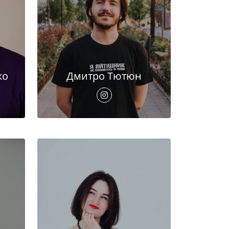
ко
Дмитро Тютюн