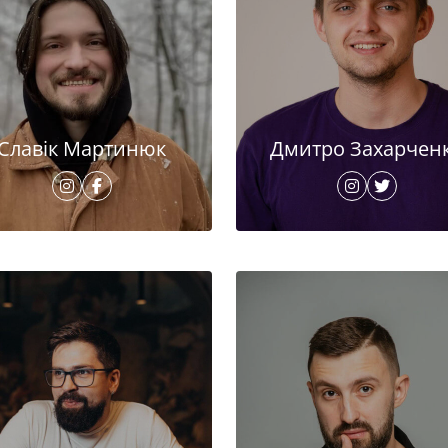
Славік Мартинюк
Дмитро Захарчен