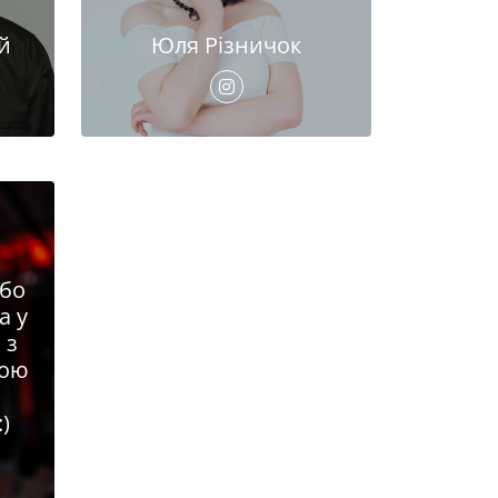
й
Юля Різничок
або
а у
 з
ною
:)