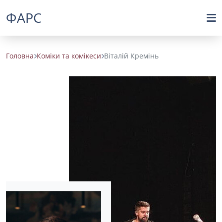
ФАРС
Головна
Коміки та комікеси
Віталій Кремінь