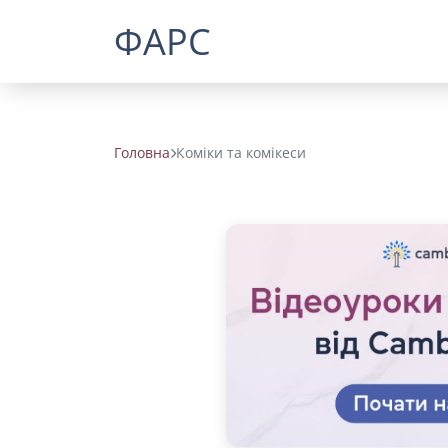
ФАРС
Головна
Коміки та комікеси