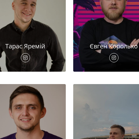
Тарас Яремій
Євген Королько