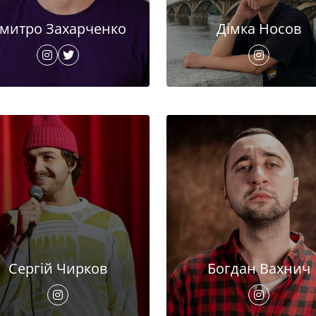
митро Захарченко
Дімка Носов
Сергій Чирков
Богдан Вахнич