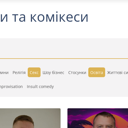
и та комікеси
мини
Релігія
Секс
Шоу бізнес
Стосунки
Освіта
Життєві си
mprovisation
Insult comedy