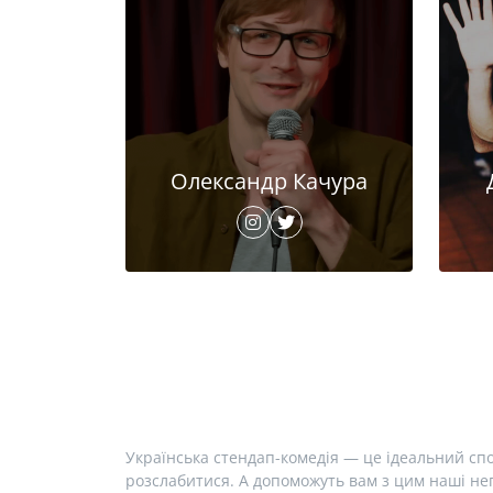
Олександр Качура
Українська стендап-комедія — це ідеальний спо
розслабитися. А допоможуть вам з цим наші неп