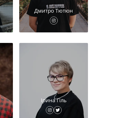
Дмитро Тютюн
Ірина Гіль