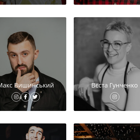
Макс Вишинський
Вєста Гунченко