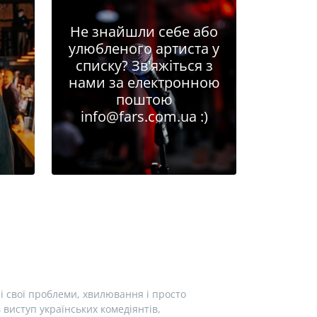
Не знайшли себе або
улюбленого артиста у
списку? Зв'яжіться з
нами за електронною
поштою
info@fars.com.ua
:)
і свої проблеми, хвилювання і просто
виступ українських комедіянтів,