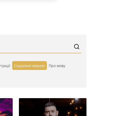
туації
Cоціальні мережі
Про мову