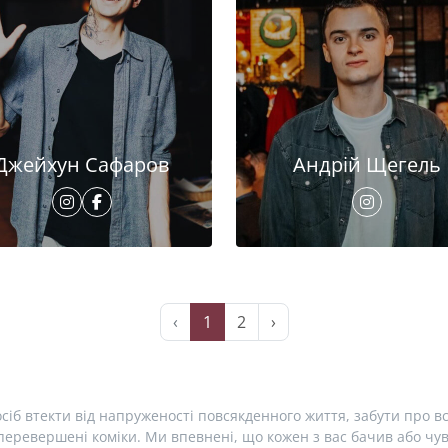
Джейхун Сафаров
Андрій Щегель
‹
1
2
›
сіб втекти від напруженості повсякденного життя, забути про вс
еревершені коміки. Ми впевнені, що кожен з вас бачив або чув 