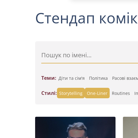
Стендап комік
Теми:
Діти та сім'я
Політика
Расові взає
Стилі:
Storytelling
One-Liner
Routines
I