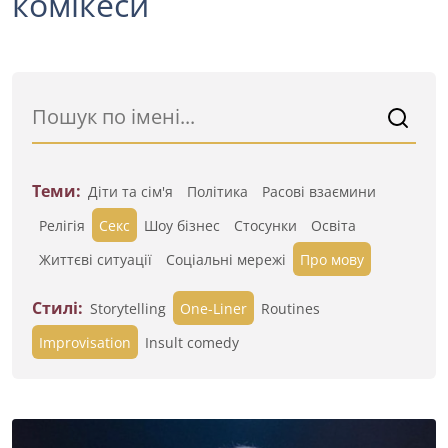
комікеси
Теми:
Діти та сім'я
Політика
Расові взаємини
Релігія
Секс
Шоу бізнес
Стосунки
Освіта
Життєві ситуації
Cоціальні мережі
Про мову
Стилі:
Storytelling
One-Liner
Routines
Improvisation
Insult comedy