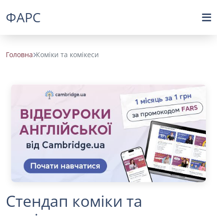
ФАРС
Головна
Коміки та комікеси
Стендап коміки та