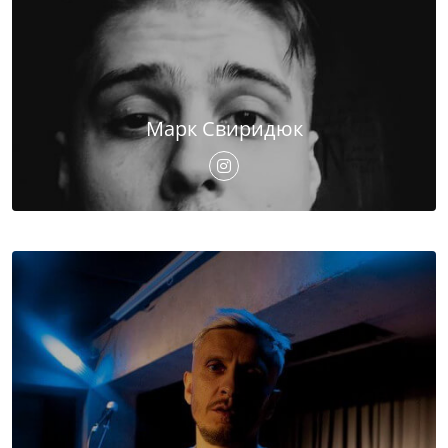
Марк Свиридюк