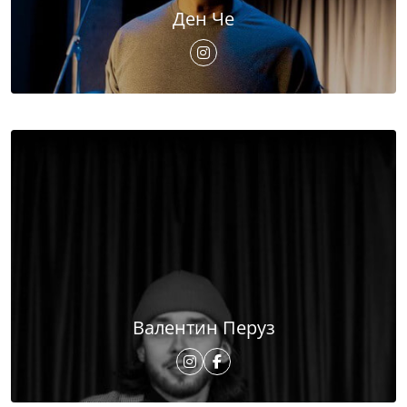
Ден Че
Валентин Перуз