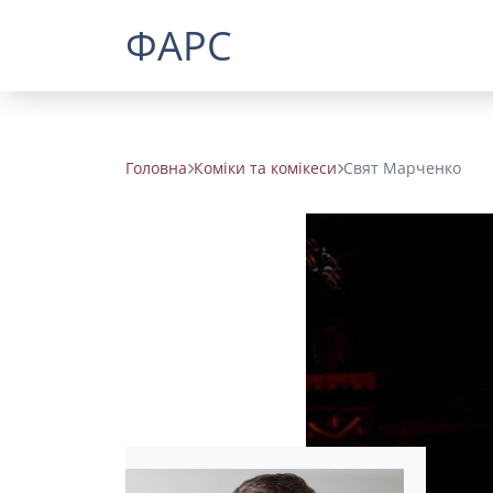
ФАРС
Головна
Коміки та комікеси
Свят Марченко