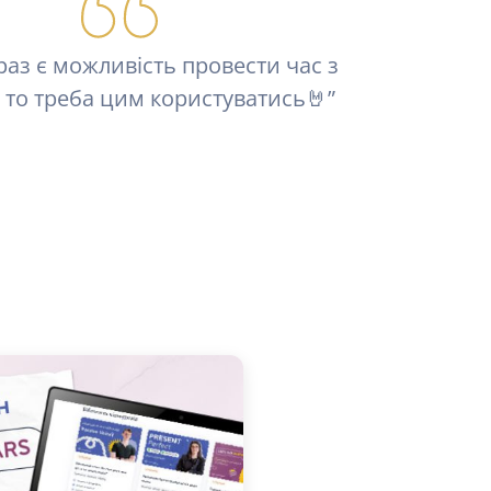
раз є можливість провести час з
 то треба цим користуватись🤘”