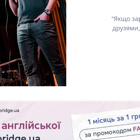
“Якщо за
друзями,