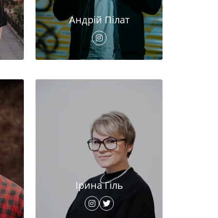
Андрій Пілат
Ірина Гіль