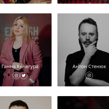
Ганна Кочегура
Антон Стенюк