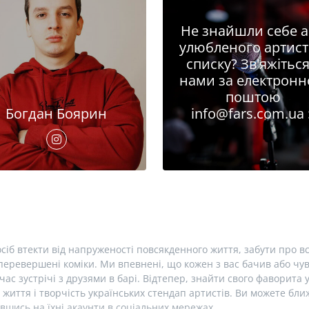
Не знайшли себе 
улюбленого артист
списку? Зв'яжіться
нами за електрон
поштою
Богдан Боярин
info@fars.com.ua
сіб втекти від напруженості повсякденного життя, забути про вс
еревершені коміки. Ми впевнені, що кожен з вас бачив або чув 
час зустрічі з друзями в барі. Відтепер, знайти свого фаворита 
 життя і творчість українських стендап артистів. Ви можете б
вшись на їхні акаунти в соціальних мережах.