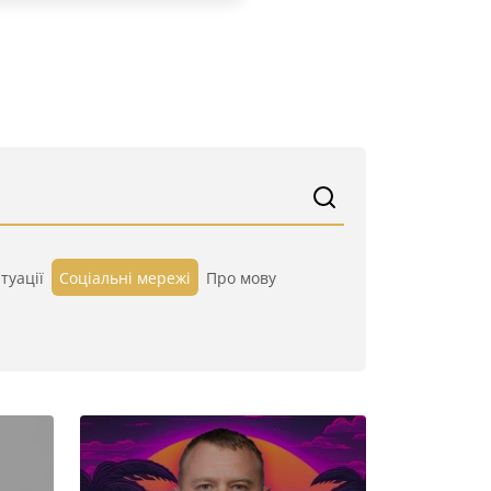
туації
Cоціальні мережі
Про мову