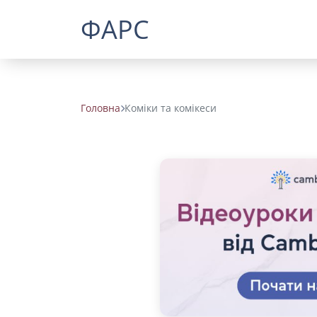
ФАРС
Головна
Коміки та комікеси