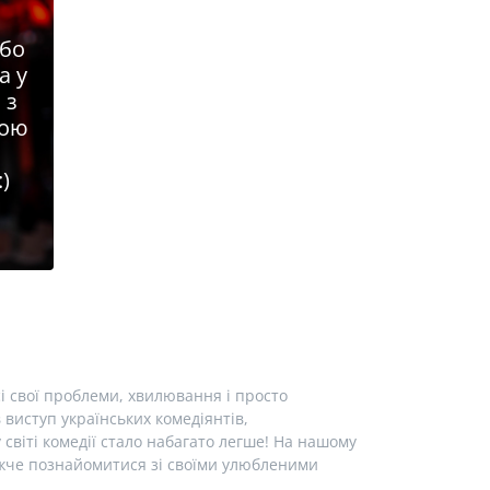
або
а у
 з
ною
:)
і свої проблеми, хвилювання і просто
виступ українських комедіянтів,
у світі комедії стало набагато легше! На нашому
лижче познайомитися зі своїми улюбленими