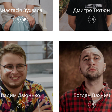
Анастасія Зухвала
Дмитро Тютюн
Вадим Дзюнько
Богдан Вахнич