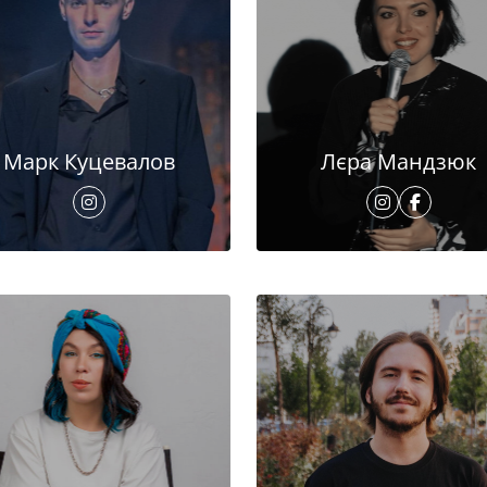
Марк Куцевалов
Лєра Мандзюк