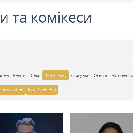
и та комікеси
мини
Релігія
Секс
Шоу бізнес
Стосунки
Освіта
Життєві си
mprovisation
Insult comedy