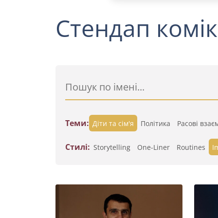
Стендап комік
Теми:
Діти та сім'я
Політика
Расові взає
Стилі:
Storytelling
One-Liner
Routines
I