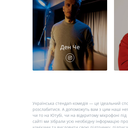
Ден Че
Українська стендап-комедія — це ідеальний спо
розслабитися. А допоможуть вам з цим наші неп
чи то на Ютубі, чи на відкритому мікрофоні під 
сайті ми зібрали усю необхідну інформацію про
коміками та висловити свою підтримку, підписа