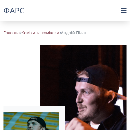
ФАРС
Головна
Коміки та комікеси
Андрій Пілат