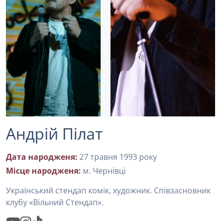
Андрій Пілат
Дата народженя:
27 травня 1993 року
Місце народженя:
м. Чернівці
Український стендап комік, художник. Співзасновник
клубу «Вільний Стендап».