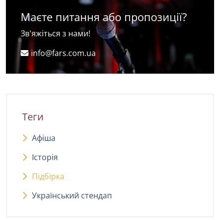
Maєте питання або пропозиції?
Зв'яжіться з нами!
info@fars.com.ua
Теги
Афіша
Історія
Підбірка
Український стендап