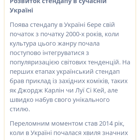
Розвиток стендапу в сучасній
Україні
Поява стендапу в Україні бере свій
початок з початку 2000-х років, коли
культура цього жанру почала
поступово інтегруватися з
популяризацією світових тенденцій. На
перших етапах український стендап
брав приклад із західних коміків, таких
як Джордж Карлін чи Луї Сі Кей, але
швидко набув свого унікального
стилю.
Переломним моментом став 2014 рік,
коли в Україні почалася хвиля значних