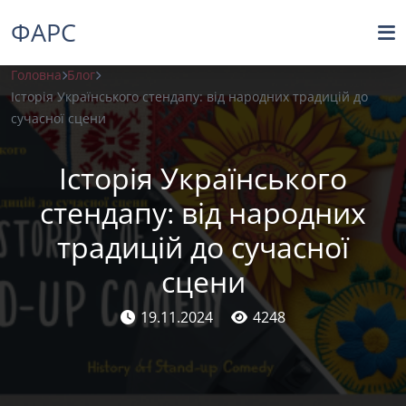
ФАРС
Головна
Блог
Історія Українського стендапу: від народних традицій до
сучасної сцени
Історія Українського
стендапу: від народних
традицій до сучасної
сцени
19.11.2024
4248