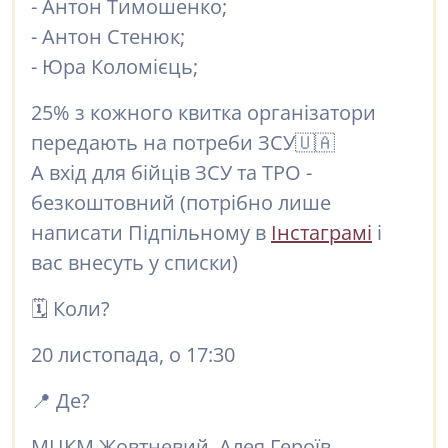
- Антон Тимошенко;
- Антон Стенюк;
- Юра Коломієць;
25% з кожного квитка організатори
передають на потреби ЗСУ🇺🇦
А вхід для бійців ЗСУ та ТРО -
безкоштовний (потрібно лише
написати Підпільному в
Інстаграмі
і
вас внесуть у списки)
🗓 Коли?
20 листопада, о 17:30
📍 Де?
МЦКМ Жовтневий, Алея Героїв