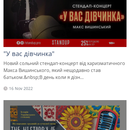
"У вас дівчинка"
Новий сольний стендап-концерт від харизматичного
Макса Вишинського, який нещодавно став
батьком.&nbsp;В день коли я дізн…
16 Nov 2022