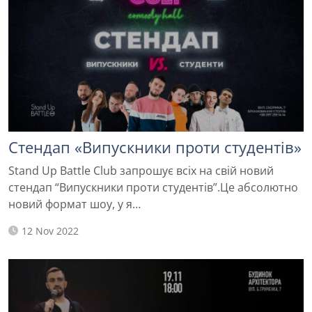
Стендап «Випускники проти студентів»
Stand Up Battle Club запрошує всіх на свій новий
стендап “Випускники проти студентів”.Це абсолютно
новий формат шоу, у я…
12 Nov 2022