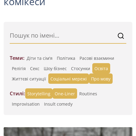
комікеси
Теми:
Діти та сім'я
Політика
Расові взаємини
Релігія
Секс
Шоу бізнес
Стосунки
Освіта
Життєві ситуації
Cоціальні мережі
Про мову
Стилі:
Storytelling
One-Liner
Routines
Improvisation
Insult comedy