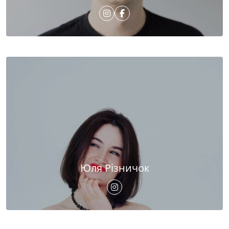
Юля Різничок