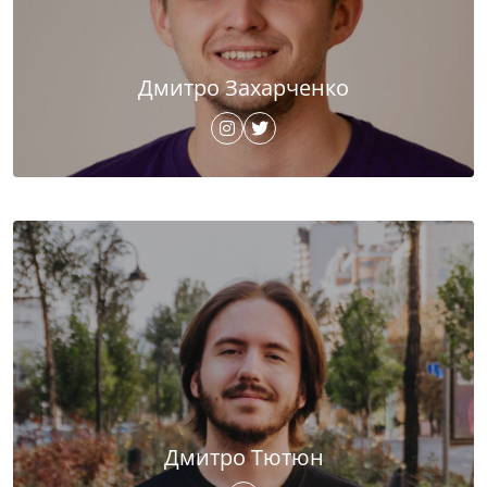
Дмитро Захарченко
Дмитро Тютюн