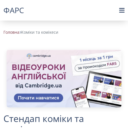
ФАРС
Головна
Коміки та комікеси
Стендап коміки та