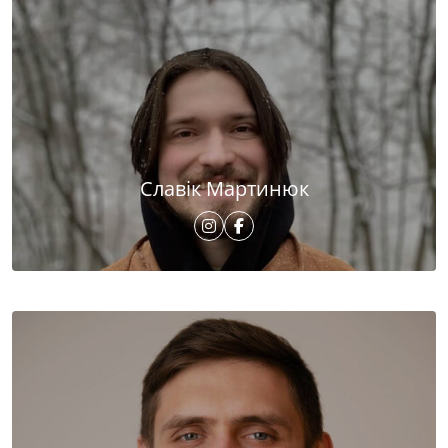
Славік Мартинюк