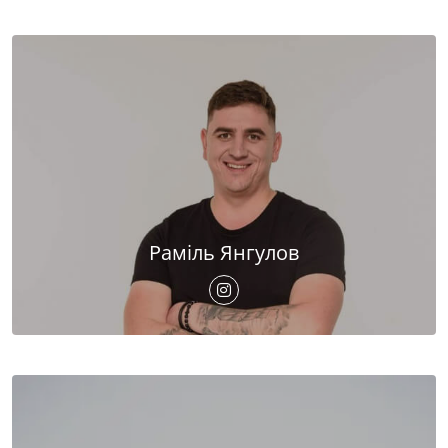
Раміль Янгулов