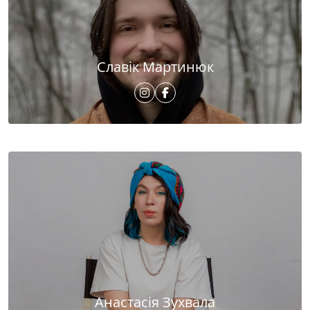
Славік Мартинюк
Анастасія Зухвала