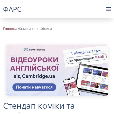
ФАРС
Головна
Коміки та комікеси
Стендап коміки та