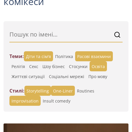
комікеси
Теми:
Діти та сім'я
Політика
Расові взаємини
Релігія
Секс
Шоу бізнес
Стосунки
Освіта
Життєві ситуації
Cоціальні мережі
Про мову
Стилі:
Storytelling
One-Liner
Routines
Improvisation
Insult comedy