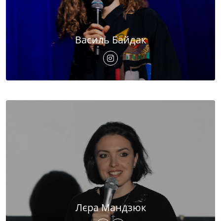
Василь Байдак
Лєра Мандзюк