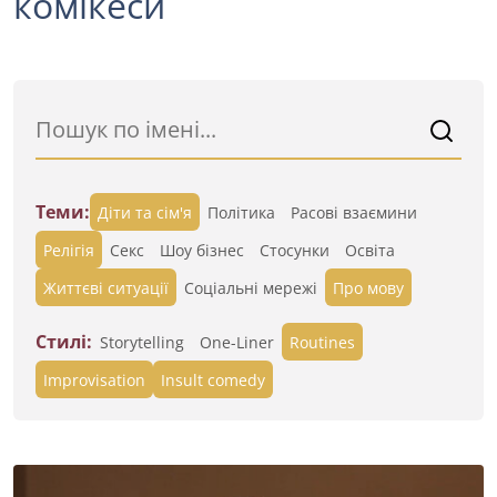
комікеси
Теми:
Діти та сім'я
Політика
Расові взаємини
Релігія
Секс
Шоу бізнес
Стосунки
Освіта
Життєві ситуації
Cоціальні мережі
Про мову
Стилі:
Storytelling
One-Liner
Routines
Improvisation
Insult comedy