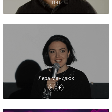
Лєра Мандзюк