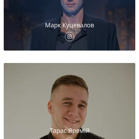
Марк Куцевалов
Тарас Яремій