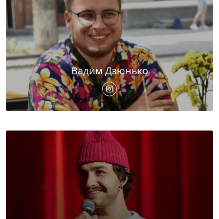
Вадим Дзюнько