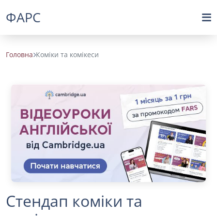
ФАРС
Головна
Коміки та комікеси
Стендап коміки та