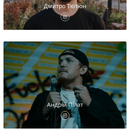
Дмитро Тютюн
Андрій Пілат