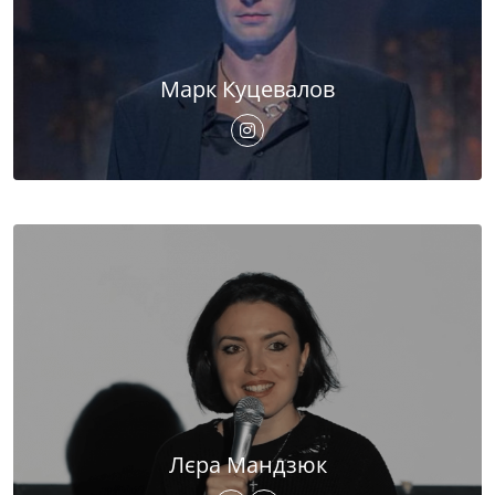
Марк Куцевалов
Лєра Мандзюк