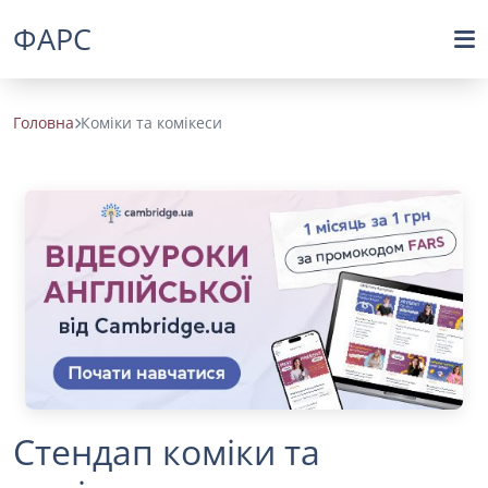
ФАРС
Головна
Коміки та комікеси
Стендап коміки та