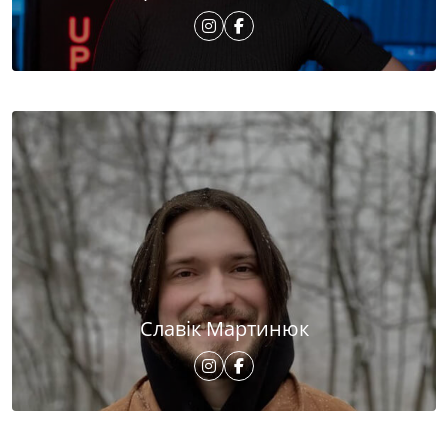
Славік Мартинюк