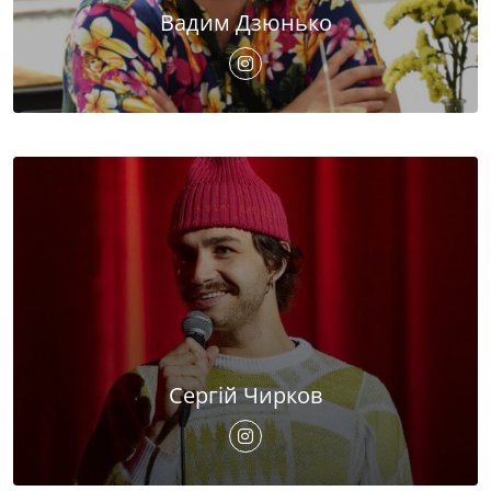
Вадим Дзюнько
Сергій Чирков