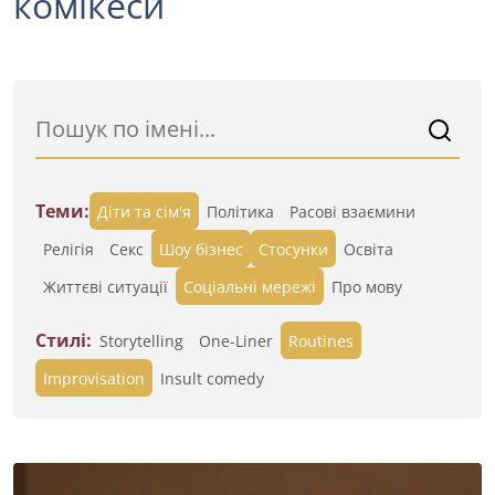
комікеси
Теми:
Діти та сім'я
Політика
Расові взаємини
Релігія
Секс
Шоу бізнес
Стосунки
Освіта
Життєві ситуації
Cоціальні мережі
Про мову
Стилі:
Storytelling
One-Liner
Routines
Improvisation
Insult comedy