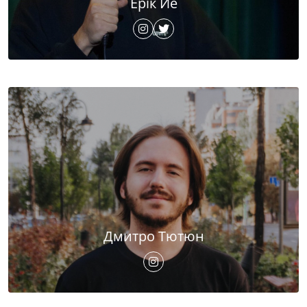
Ерік Йе
Дмитро Тютюн