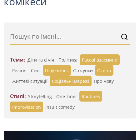
комікеси
Теми:
Діти та сім'я
Політика
Расові взаємини
Релігія
Секс
Шоу бізнес
Стосунки
Освіта
Життєві ситуації
Cоціальні мережі
Про мову
Стилі:
Storytelling
One-Liner
Routines
Improvisation
Insult comedy