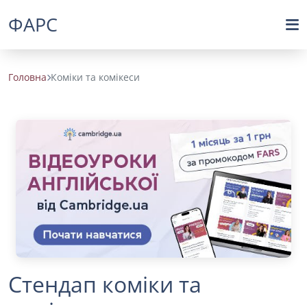
ФАРС
Головна
Коміки та комікеси
Стендап коміки та