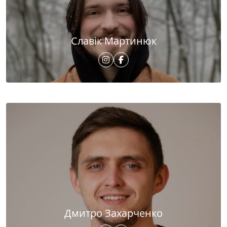
Славік Мартинюк
Дмитро Захарченко