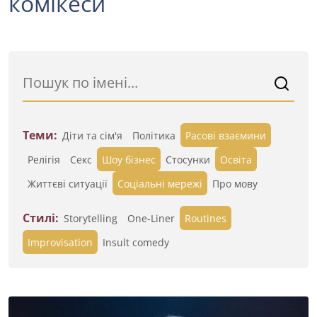
комікеси
Теми:
Діти та сім'я
Політика
Расові взаємини
Релігія
Секс
Шоу бізнес
Стосунки
Освіта
Життєві ситуації
Cоціальні мережі
Про мову
Стилі:
Storytelling
One-Liner
Routines
Improvisation
Insult comedy