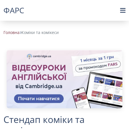
ФАРС
Головна
Коміки та комікеси
Стендап коміки та