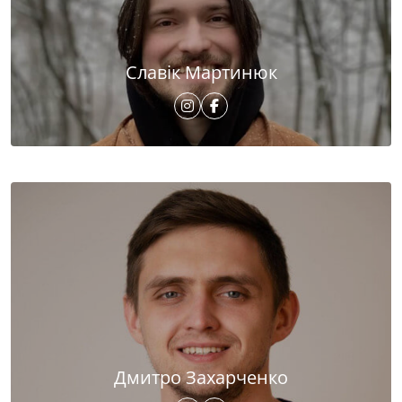
Славік Мартинюк
Дмитро Захарченко