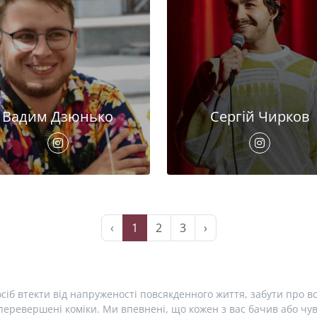
Вадим Дзюнько
Сергій Чирков
‹
1
2
3
›
сіб втекти від напруженості повсякденного життя, забути про вс
еревершені коміки. Ми впевнені, що кожен з вас бачив або чув 