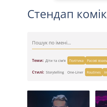
Стендап комік
Теми:
Діти та сім'я
Політика
Расові взає
Стилі:
Storytelling
One-Liner
Routines
I