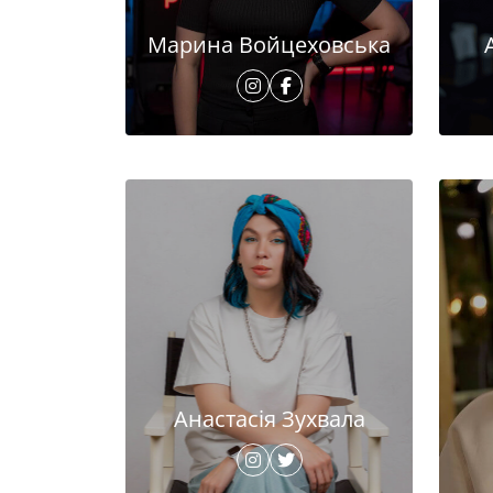
Марина Войцеховська
Анастасія Зухвала