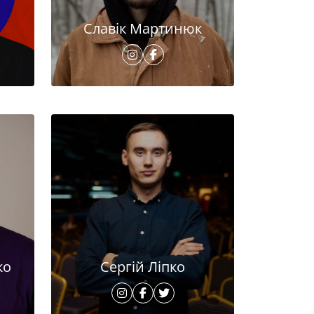
Славік Мартинюк
ко
Сергій Ліпко