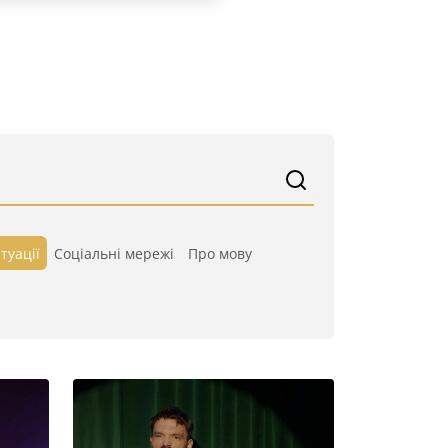
туації
Cоціальні мережі
Про мову