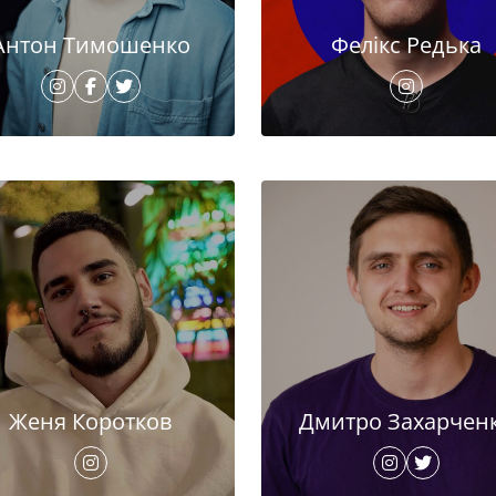
Антон Тимошенко
Фелікс Редька
Женя Коротков
Дмитро Захарчен