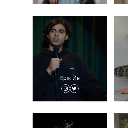
Ерік Йе