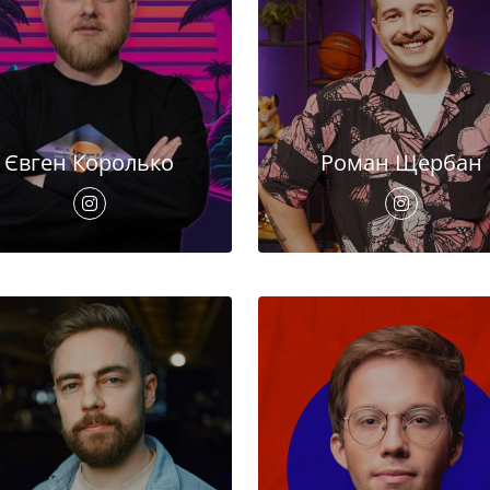
Євген Королько
Роман Щербан