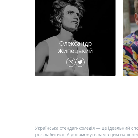
Олександр
Жипецький
Українська стендап-комедія — це ідеальний спо
розслабитися. А допоможуть вам з цим наші неп