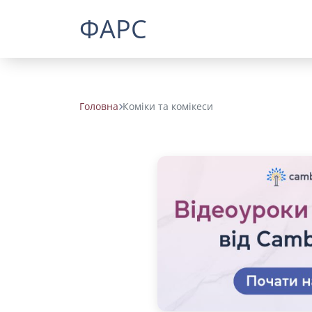
ФАРС
Головна
Коміки та комікеси