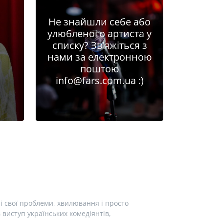
Не знайшли себе або
улюбленого артиста у
списку? Зв'яжіться з
нами за електронною
поштою
info@fars.com.ua
:)
і свої проблеми, хвилювання і просто
виступ українських комедіянтів,