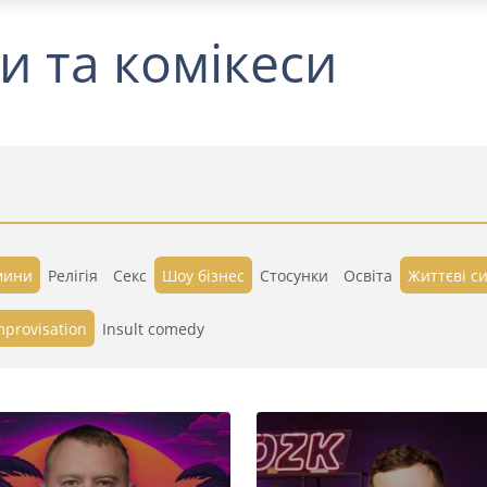
и та комікеси
мини
Релігія
Секс
Шоу бізнес
Стосунки
Освіта
Життєві си
mprovisation
Insult comedy