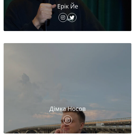
Ерік Йе
Дімка Носов