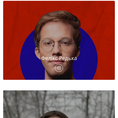
Фелікс Редька