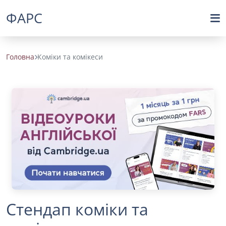
ФАРС
Головна
Коміки та комікеси
Стендап коміки та