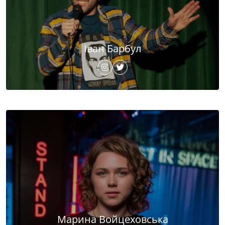
Іван Барбул
Марина Войцеховська