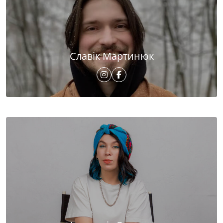
Славік Мартинюк