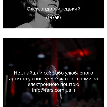
Олександр Жипецький
Не знайшли себе або улюбленого
артиста у списку? Зв'яжіться з нами за
електронною поштою
info@fars.com.ua
:)