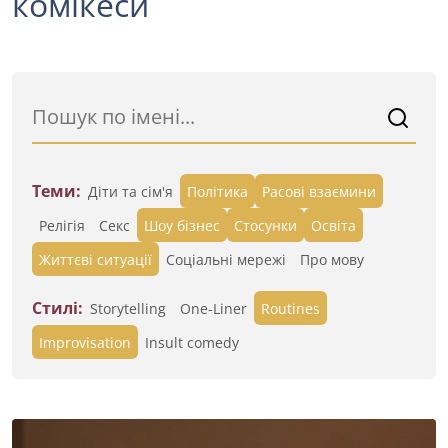
комікеси
Теми:
Діти та сім'я
Політика
Расові взаємини
Релігія
Секс
Шоу бізнес
Стосунки
Освіта
Життєві ситуації
Cоціальні мережі
Про мову
Стилі:
Storytelling
One-Liner
Routines
Improvisation
Insult comedy