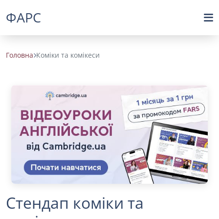
ФАРС
Головна
Коміки та комікеси
Стендап коміки та