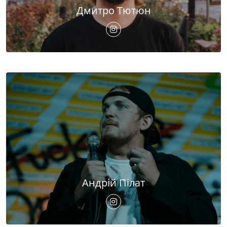
Дмитро Тютюн
Андрій Пілат