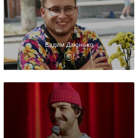
Вадим Дзюнько