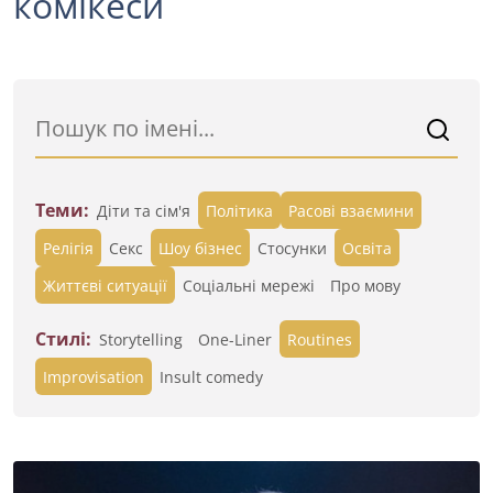
комікеси
Теми:
Діти та сім'я
Політика
Расові взаємини
Релігія
Секс
Шоу бізнес
Стосунки
Освіта
Життєві ситуації
Cоціальні мережі
Про мову
Стилі:
Storytelling
One-Liner
Routines
Improvisation
Insult comedy