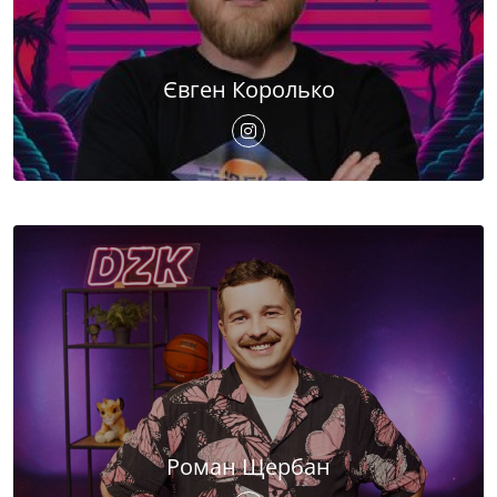
Євген Королько
Роман Щербан