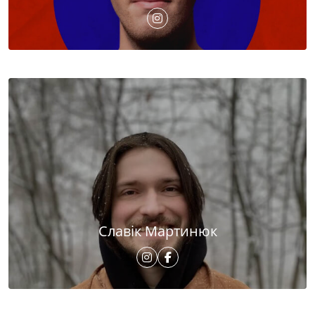
Славік Мартинюк