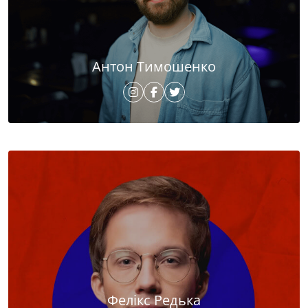
Антон Тимошенко
Фелікс Редька