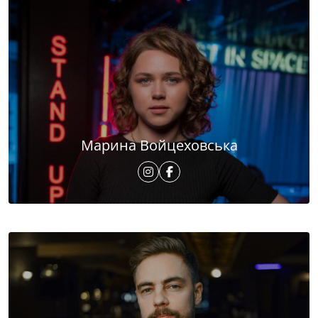
Марина Войцеховська