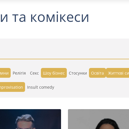
и та комікеси
мини
Релігія
Секс
Шоу бізнес
Стосунки
Освіта
Життєві си
mprovisation
Insult comedy