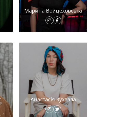
Марина Войцеховська
к
Анастасія Зухвала