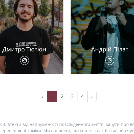
Дмитро Тютюн
Андрій Пілат
‹
1
2
3
4
›
сіб втекти від напруженості повсякденного життя, забути про вс
еревершені коміки. Ми впевнені, що кожен з вас бачив або чув 