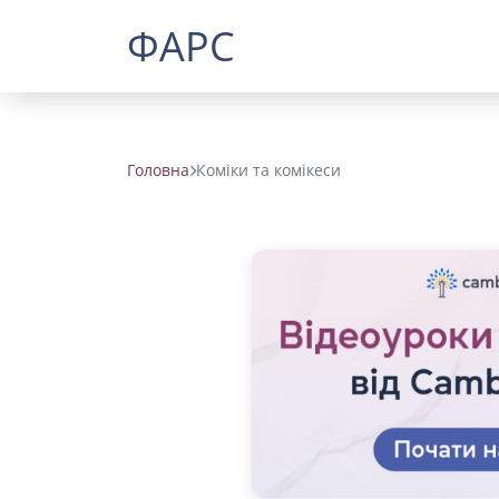
ФАРС
Головна
Коміки та комікеси