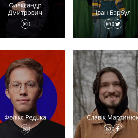
Олександр
Дмитрович
Іван Барбул
Фелікс Редька
Славік Мартиню