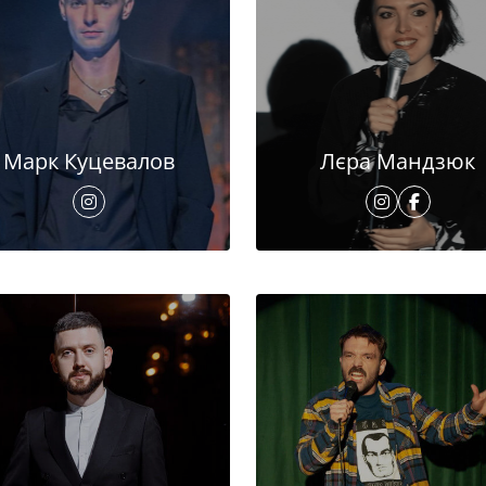
Марк Куцевалов
Лєра Мандзюк