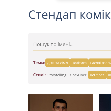
Стендап комік
Теми:
Діти та сім'я
Політика
Расові взає
Стилі:
Storytelling
One-Liner
Routines
I