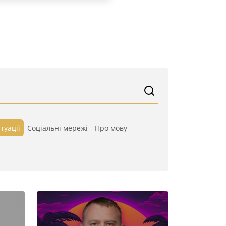
туації
Cоціальні мережі
Про мову