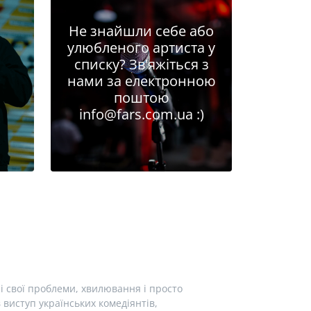
Не знайшли себе або
улюбленого артиста у
списку? Зв'яжіться з
нами за електронною
поштою
info@fars.com.ua
:)
і свої проблеми, хвилювання і просто
виступ українських комедіянтів,