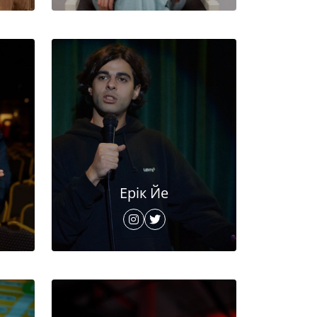
Ерік Йе