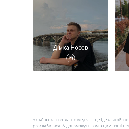
Дімка Носов
Українська стендап-комедія — це ідеальний спо
розслабитися. А допоможуть вам з цим наші неп