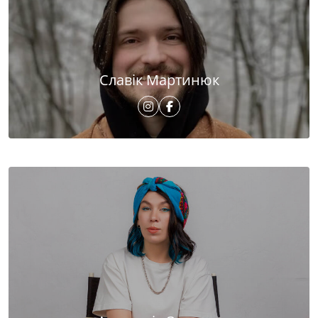
Славік Мартинюк