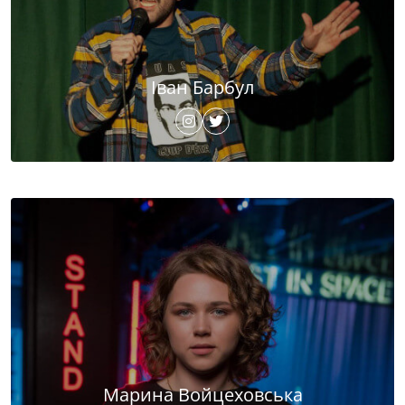
Іван Барбул
Марина Войцеховська