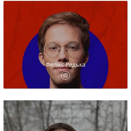
Фелікс Редька