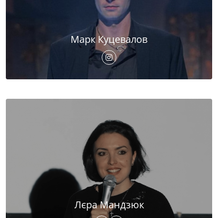
Марк Куцевалов
Лєра Мандзюк