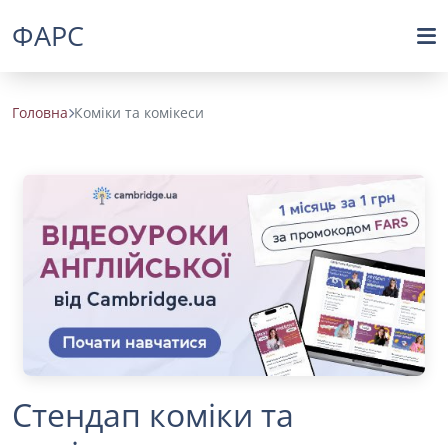
ФАРС
Головна
Коміки та комікеси
Стендап коміки та