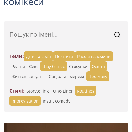
комікеси
Теми:
Діти та сім'я
Політика
Расові взаємини
Релігія
Секс
Шоу бізнес
Стосунки
Освіта
Життєві ситуації
Cоціальні мережі
Про мову
Стилі:
Storytelling
One-Liner
Routines
Improvisation
Insult comedy