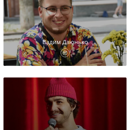
Вадим Дзюнько