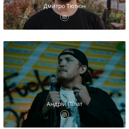
Дмитро Тютюн
Андрій Пілат