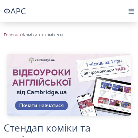
ФАРС
Головна
Коміки та комікеси
Стендап коміки та