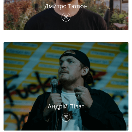
Дмитро Тютюн
Андрій Пілат