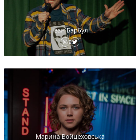
Іван Барбул
Марина Войцеховська