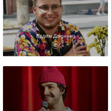
Вадим Дзюнько