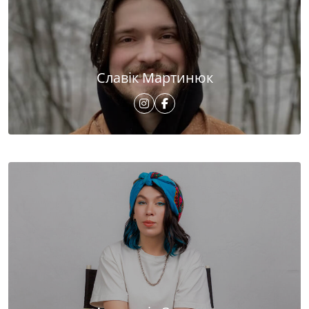
Славік Мартинюк