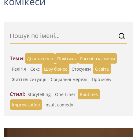
комікеси
Теми:
Діти та сім'я
Політика
Расові взаємини
Релігія
Секс
Шоу бізнес
Стосунки
Освіта
Життєві ситуації
Cоціальні мережі
Про мову
Стилі:
Storytelling
One-Liner
Routines
Improvisation
Insult comedy