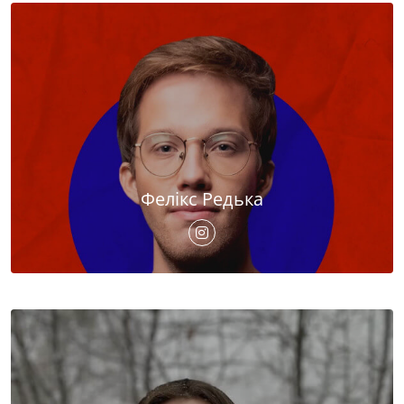
Фелікс Редька