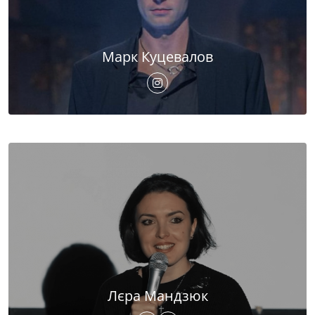
Марк Куцевалов
Лєра Мандзюк