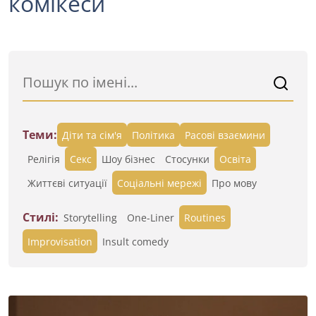
комікеси
Теми:
Діти та сім'я
Політика
Расові взаємини
Релігія
Секс
Шоу бізнес
Стосунки
Освіта
Життєві ситуації
Cоціальні мережі
Про мову
Стилі:
Storytelling
One-Liner
Routines
Improvisation
Insult comedy