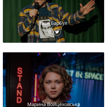
Іван Барбул
Марина Войцеховська