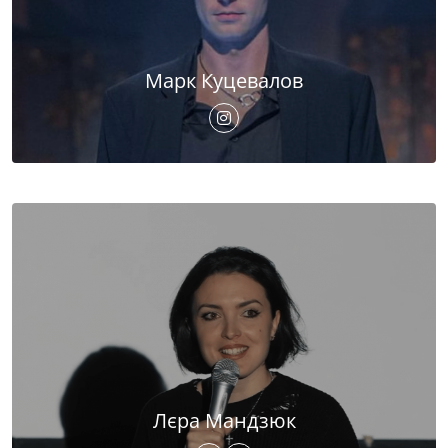
Марк Куцевалов
Лєра Мандзюк