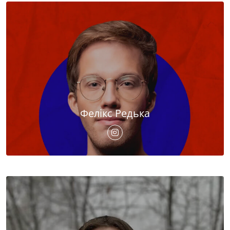
Фелікс Редька