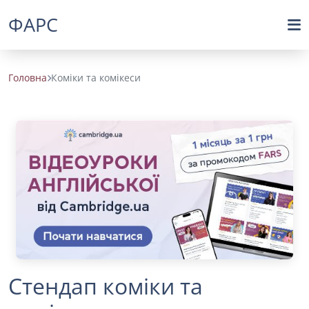
ФАРС
Головна
Коміки та комікеси
Стендап коміки та