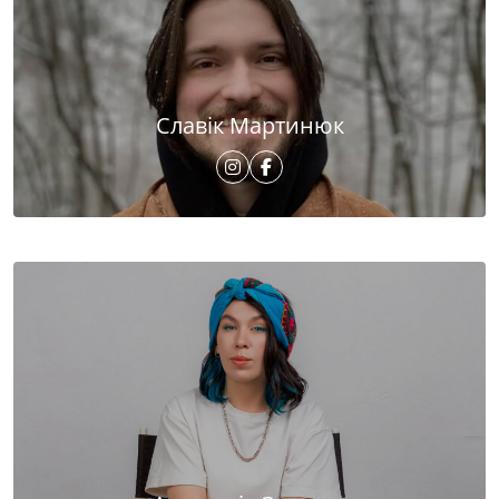
Славік Мартинюк