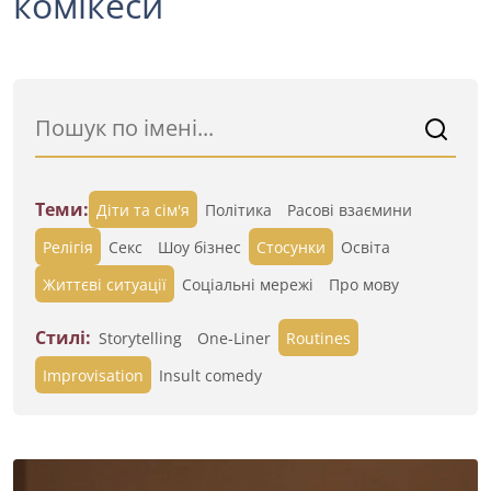
комікеси
Теми:
Діти та сім'я
Політика
Расові взаємини
Релігія
Секс
Шоу бізнес
Стосунки
Освіта
Життєві ситуації
Cоціальні мережі
Про мову
Стилі:
Storytelling
One-Liner
Routines
Improvisation
Insult comedy