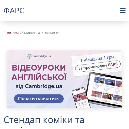
ФАРС
Головна
Коміки та комікеси
Стендап коміки та