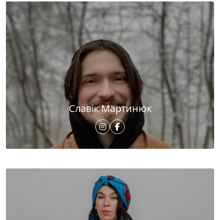
Славік Мартинюк