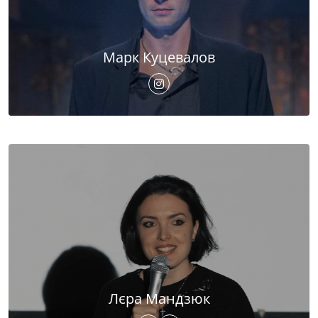
Марк Куцевалов
Лєра Мандзюк