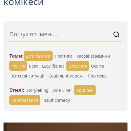
комікеси
Теми:
Діти та сім'я
Політика
Расові взаємини
Релігія
Секс
Шоу бізнес
Стосунки
Освіта
Життєві ситуації
Cоціальні мережі
Про мову
Стилі:
Storytelling
One-Liner
Routines
Improvisation
Insult comedy