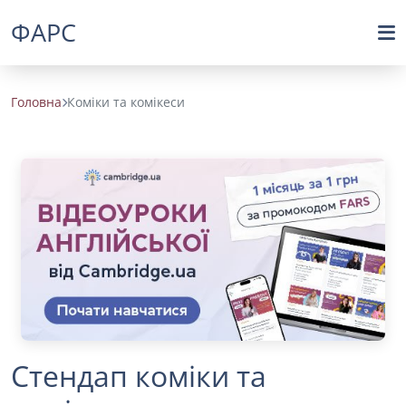
ФАРС
Головна
Коміки та комікеси
Стендап коміки та