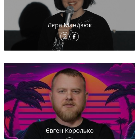
Лєра Мандзюк
Євген Королько