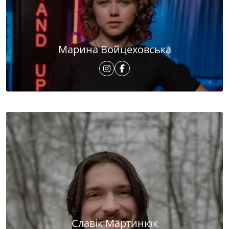
Марина Войцеховська
Славік Мартинюк