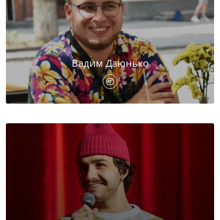
Вадим Дзюнько