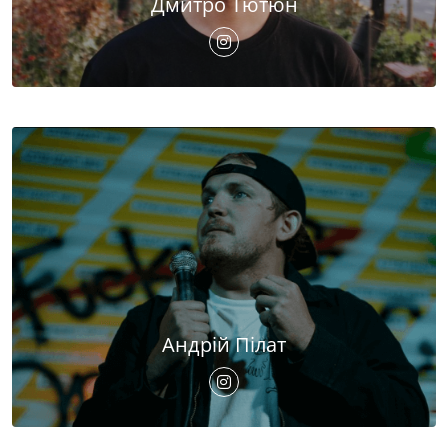
Дмитро Тютюн
Андрій Пілат