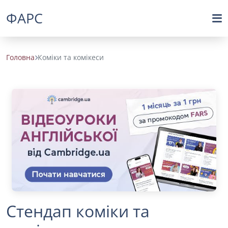
ФАРС
Головна
Коміки та комікеси
Стендап коміки та