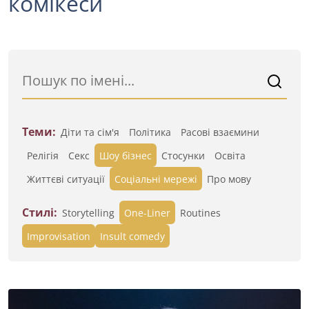
комікеси
Теми:
Діти та сім'я
Політика
Расові взаємини
Релігія
Секс
Шоу бізнес
Стосунки
Освіта
Життєві ситуації
Cоціальні мережі
Про мову
Стилі:
Storytelling
One-Liner
Routines
Improvisation
Insult comedy