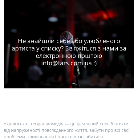
Не знайшли себе або улюбленого
артиста у списку? Зв'яжіться з нами за
електронною поштою
info@fars.com.ua
:)
Українська стендап-комедія — це ідеальний спосіб втекти
від напруженості повсякденного життя, забути про всі свої
проблеми, хвилювання і просто розслабитися.