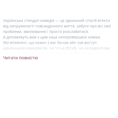
Українська стендап-комедія — це ідеальний спосіб втекти
від напруженості повсякденного життя, забути про всі свої
проблеми, хвилювання і просто розслабитися.
А допоможуть вам з цим наші неперевершені коміки.
Ми впевнені, що кожен з вас бачив або чув виступ
українських комедіянтів, чи то на Ютубі, чи на відкритому
мікрофоні під час зустрічі з друзями в барі. Відтепер,
Читати повністю
знайти свого фаворита у світі комедії стало набагато легше!
На нашому сайті ми зібрали усю необхідну інформацію про
життя і творчість українських стендап артистів. Ви можете
ближче познайомитися зі своїми улюбленими коміками
та висловити свою підтримку, підписавшись на їхні акаунти
в соціальних мережах.
Серед зірок українського стендапу не можна не згадати про
Антона Тимошенко. Він почав займатися стендапом
у 2015 році, був учасником українського телешоу «Розсміши
коміка», де здобув перемогу два рази. Зараз, Антон