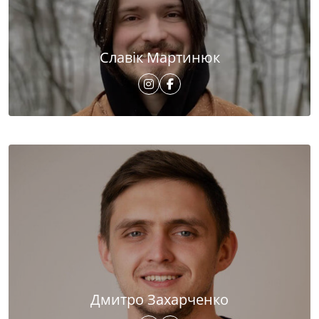
Славік Мартинюк
Дмитро Захарченко