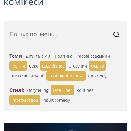
комікеси
Теми:
Діти та сім'я
Політика
Расові взаємини
Релігія
Секс
Шоу бізнес
Стосунки
Освіта
Життєві ситуації
Cоціальні мережі
Про мову
Стилі:
Storytelling
One-Liner
Routines
Improvisation
Insult comedy