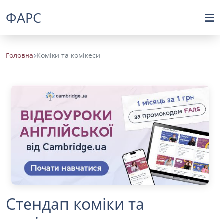
ФАРС
Головна
Коміки та комікеси
Стендап коміки та