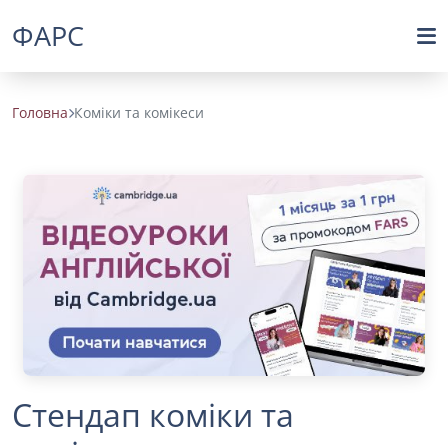
ФАРС
Головна
Коміки та комікеси
Стендап коміки та