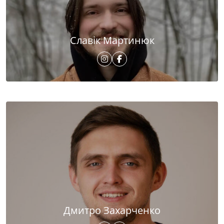
Славік Мартинюк
Дмитро Захарченко