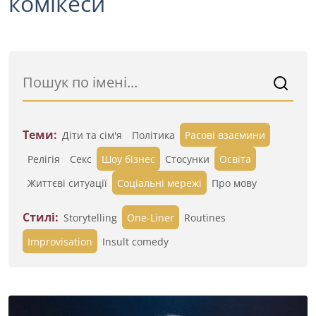
комікеси
Теми:
Діти та сім'я
Політика
Расові взаємини
Релігія
Секс
Шоу бізнес
Стосунки
Освіта
Життєві ситуації
Cоціальні мережі
Про мову
Стилі:
Storytelling
One-Liner
Routines
Improvisation
Insult comedy