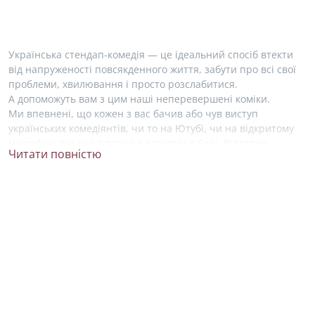
Українська стендап-комедія — це ідеальний спосіб втекти
від напруженості повсякденного життя, забути про всі свої
проблеми, хвилювання і просто розслабитися.
А допоможуть вам з цим наші неперевершені коміки.
Ми впевнені, що кожен з вас бачив або чув виступ
українських комедіянтів, чи то на Ютубі, чи на відкритому
мікрофоні під час зустрічі з друзями в барі. Відтепер,
Читати повністю
знайти свого фаворита у світі комедії стало набагато легше!
На нашому сайті ми зібрали усю необхідну інформацію про
життя і творчість українських стендап артистів. Ви можете
ближче познайомитися зі своїми улюбленими коміками
та висловити свою підтримку, підписавшись на їхні акаунти
в соціальних мережах.
Серед зірок українського стендапу не можна не згадати про
Антона Тимошенко. Він почав займатися стендапом
у 2015 році, був учасником українського телешоу «Розсміши
коміка», де здобув перемогу два рази. Зараз, Антон