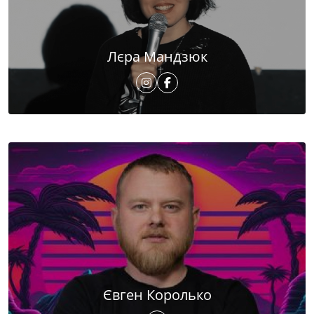
Лєра Мандзюк
Євген Королько