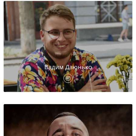
Вадим Дзюнько