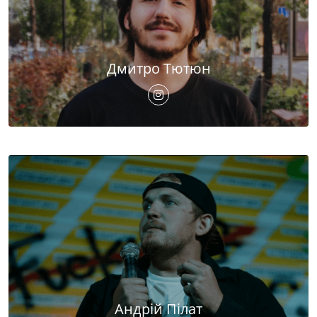
Дмитро Тютюн
Андрій Пілат