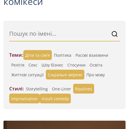
комікеси
Теми:
Діти та сім'я
Політика
Расові взаємини
Релігія
Секс
Шоу бізнес
Стосунки
Освіта
Життєві ситуації
Cоціальні мережі
Про мову
Стилі:
Storytelling
One-Liner
Routines
Improvisation
Insult comedy