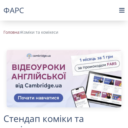
ФАРС
Головна
Коміки та комікеси
Стендап коміки та