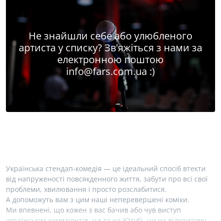
Не знайшли себе або улюбленого
артиста у списку? Зв'яжіться з нами за
електронною поштою
info@fars.com.ua
:)
Українська стендап-комедія — це ідеальний спосіб втекти
від напруженості повсякденного життя, забути про всі свої
проблеми, хвилювання і просто розслабитися.
А допоможуть вам з цим наші неперевершені коміки.
Ми впевнені, що кожен з вас бачив або чув виступ
українських комедіянтів, чи то на Ютубі, чи на відкритому