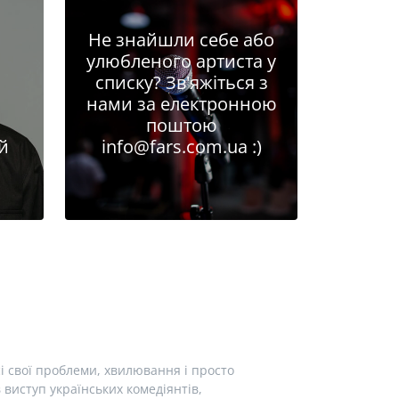
Не знайшли себе або
улюбленого артиста у
списку? Зв'яжіться з
нами за електронною
поштою
й
info@fars.com.ua
:)
і свої проблеми, хвилювання і просто
виступ українських комедіянтів,