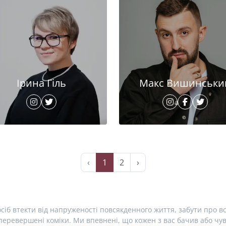
Ірина Гіль
Макс Вишинськи
‹
1
2
›
сіб втекти від напруженості повсякденного життя, забути про вс
еревершені коміки. Ми впевнені, що кожен з вас бачив або чув 