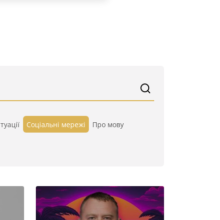
туації
Cоціальні мережі
Про мову