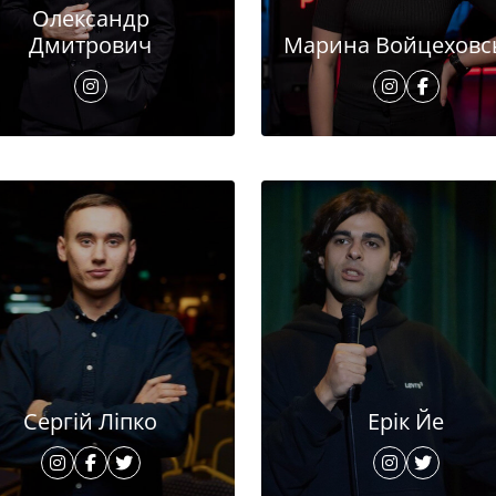
Олександр
Дмитрович
Марина Войцеховс
Сергій Ліпко
Ерік Йе