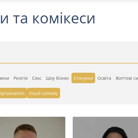
и та комікеси
мини
Релігія
Секс
Шоу бізнес
Стосунки
Освіта
Життєві си
mprovisation
Insult comedy