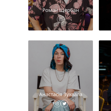
Роман Щербан
Анастасія Зухвала