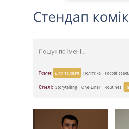
Стендап комік
Теми:
Діти та сім'я
Політика
Расові взає
Стилі:
Storytelling
One-Liner
Routines
I