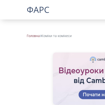
ФАРС
Головна
Коміки та комікеси