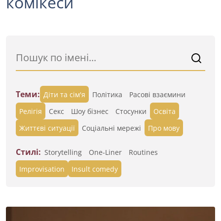
комікеси
Теми:
Діти та сім'я
Політика
Расові взаємини
Релігія
Секс
Шоу бізнес
Стосунки
Освіта
Життєві ситуації
Cоціальні мережі
Про мову
Стилі:
Storytelling
One-Liner
Routines
Improvisation
Insult comedy