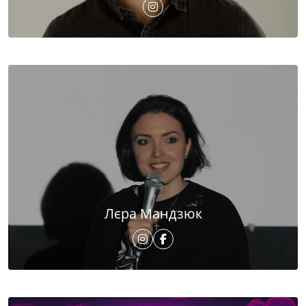
Лєра Мандзюк