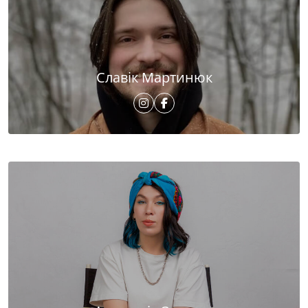
Славік Мартинюк