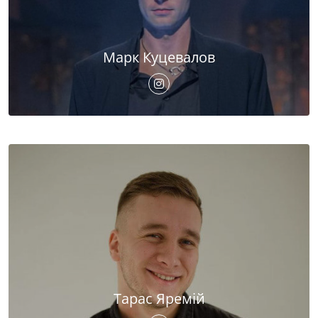
Марк Куцевалов
Тарас Яремій