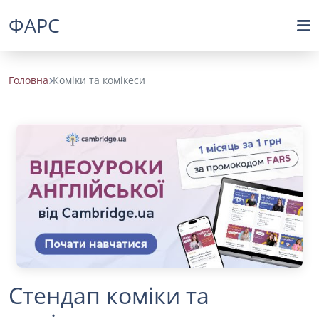
ФАРС
Головна
Коміки та комікеси
Стендап коміки та