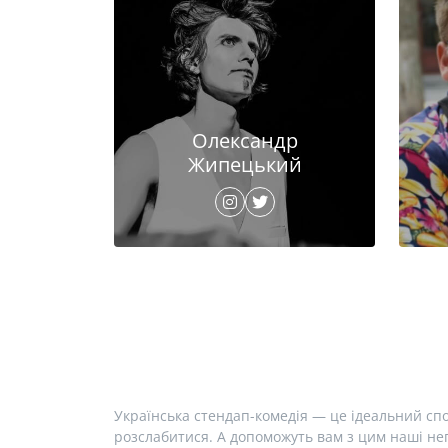
Олександр
Жипецький
Українська стендап-комедія — це ідеальний спо
розслабитися. А допоможуть вам з цим наші неп