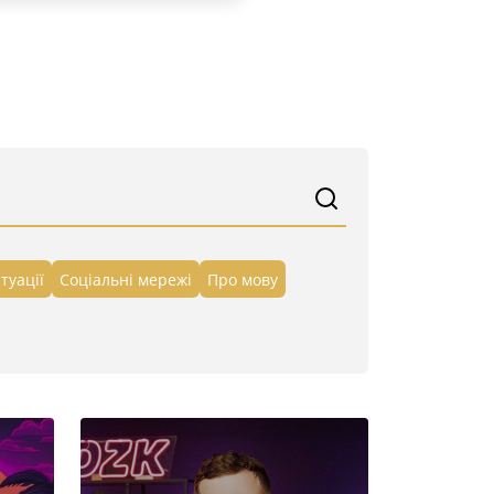
туації
Cоціальні мережі
Про мову