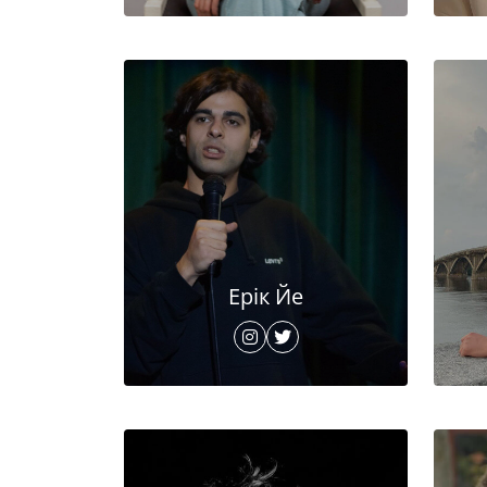
Ерік Йе