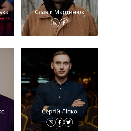
ька
Славік Мартинюк
ко
Сергій Ліпко