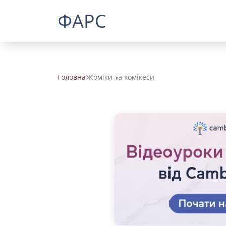
ФАРС
Головна
Коміки та комікеси