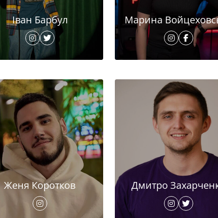
Іван Барбул
Марина Войцеховс
Женя Коротков
Дмитро Захарчен