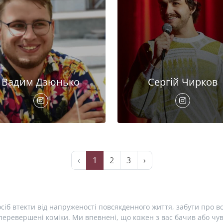
Вадим Дзюнько
Сергій Чирков
‹
1
2
3
›
сіб втекти від напруженості повсякденного життя, забути про вс
еревершені коміки. Ми впевнені, що кожен з вас бачив або чув 