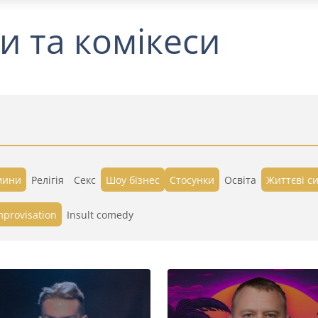
и та комікеси
мини
Релігія
Секс
Шоу бізнес
Стосунки
Освіта
Життєві си
mprovisation
Insult comedy