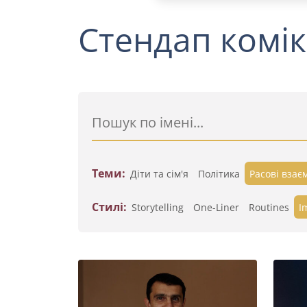
Стендап комік
Теми:
Діти та сім'я
Політика
Расові взає
Стилі:
Storytelling
One-Liner
Routines
I