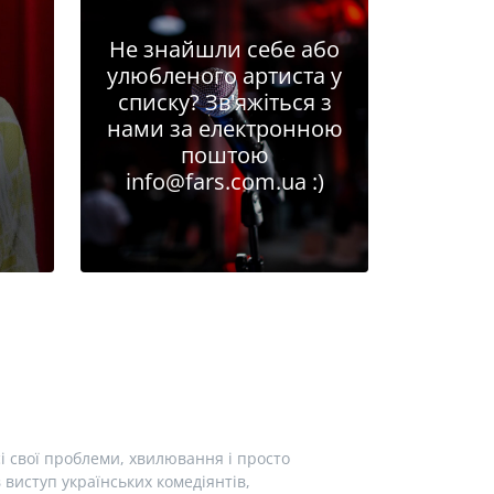
Не знайшли себе або
улюбленого артиста у
списку? Зв'яжіться з
нами за електронною
поштою
info@fars.com.ua
:)
і свої проблеми, хвилювання і просто
виступ українських комедіянтів,