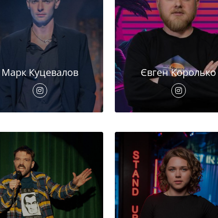
Марк Куцевалов
Євген Королько