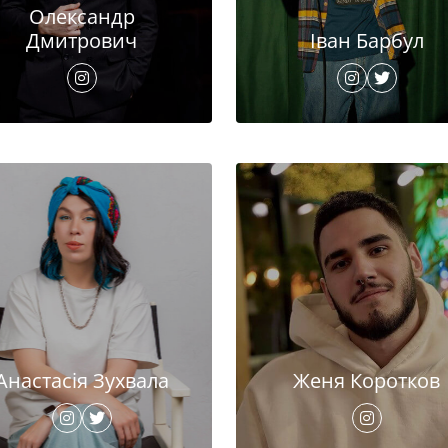
Олександр
Дмитрович
Іван Барбул
Анастасія Зухвала
Женя Коротков