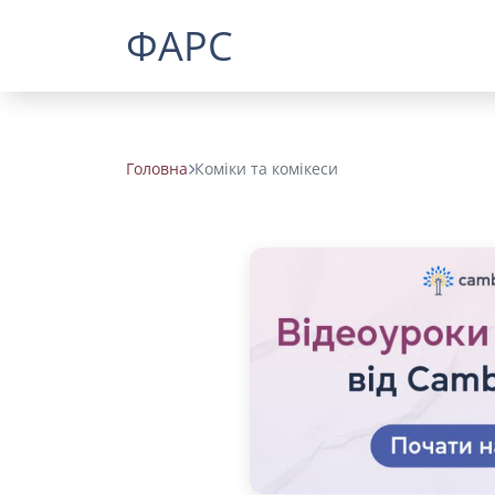
ФАРС
Головна
Коміки та комікеси