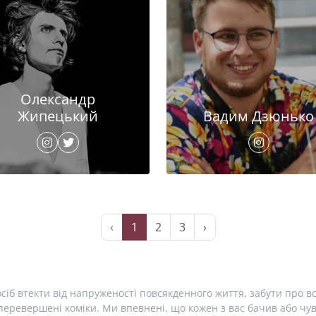
Олександр
Жипецький
Вадим Дзюнько
‹
1
2
3
›
сіб втекти від напруженості повсякденного життя, забути про вс
еревершені коміки. Ми впевнені, що кожен з вас бачив або чув 