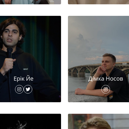
Ерік Йе
Дімка Носов