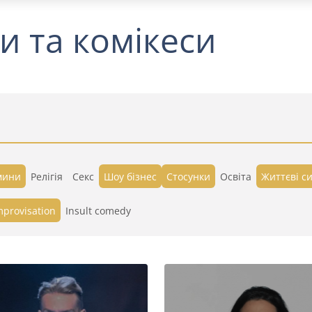
и та комікеси
мини
Релігія
Секс
Шоу бізнес
Стосунки
Освіта
Життєві си
mprovisation
Insult comedy