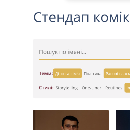
Стендап комік
Теми:
Діти та сім'я
Політика
Расові взає
Стилі:
Storytelling
One-Liner
Routines
I