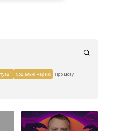
туації
Cоціальні мережі
Про мову