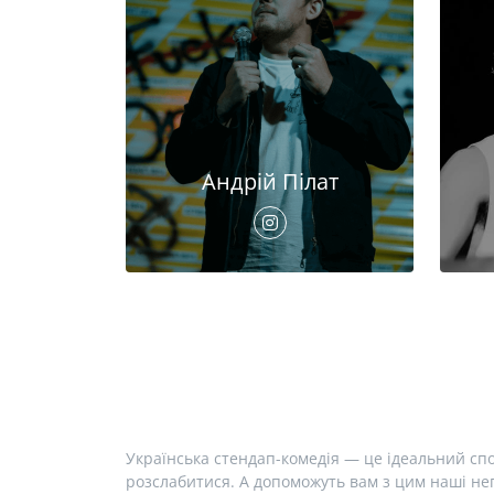
Андрій Пілат
Українська стендап-комедія — це ідеальний спо
розслабитися. А допоможуть вам з цим наші неп