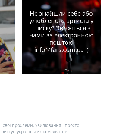
Не знайшли себе або
улюбленого артиста у
списку? Зв'яжіться з
нами за електронною
поштою
info@fars.com.ua
:)
і свої проблеми, хвилювання і просто
виступ українських комедіянтів,