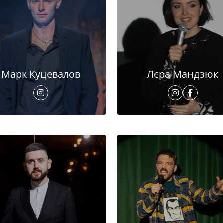
Марк Куцевалов
Лєра Мандзюк