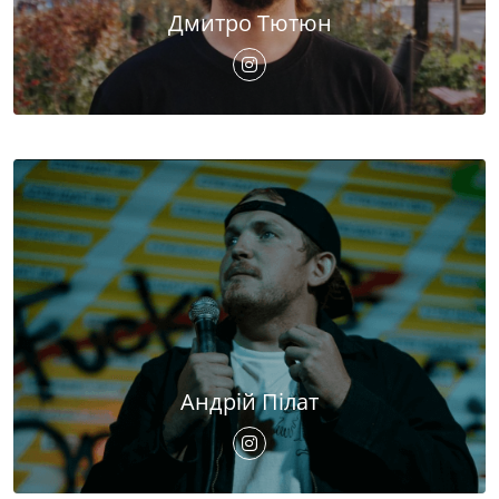
Дмитро Тютюн
Андрій Пілат