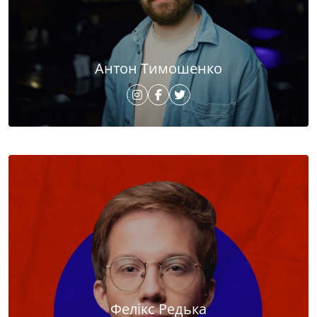
Антон Тимошенко
Фелікс Редька