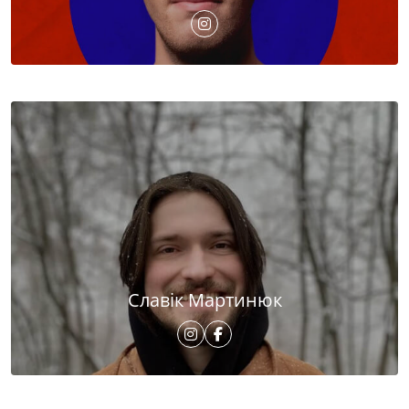
Славік Мартинюк