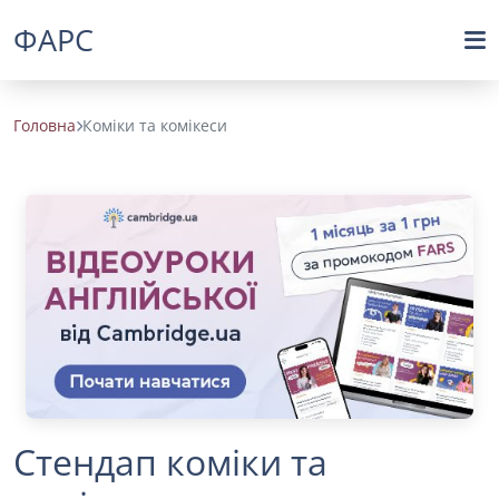
ФАРС
Головна
Коміки та комікеси
Стендап коміки та