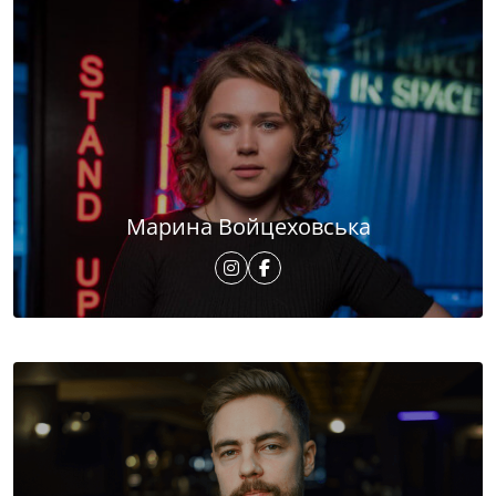
Марина Войцеховська