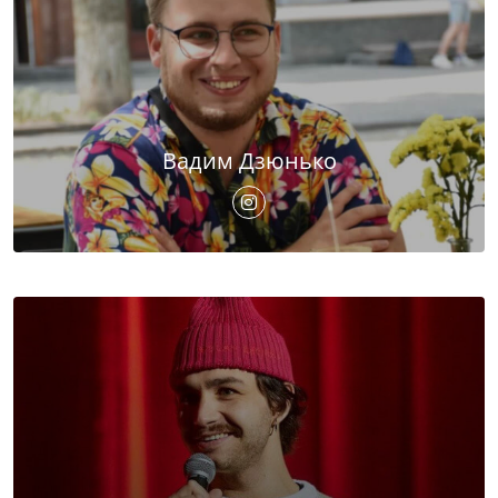
Вадим Дзюнько