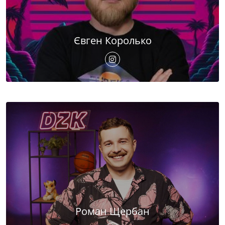
Євген Королько
Роман Щербан