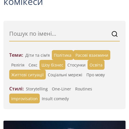
комікеси
Теми:
Діти та сім'я
Політика
Расові взаємини
Релігія
Секс
Шоу бізнес
Стосунки
Освіта
Життєві ситуації
Cоціальні мережі
Про мову
Стилі:
Storytelling
One-Liner
Routines
Improvisation
Insult comedy