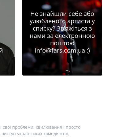
Не знайшли себе або
улюбленого артиста у
списку? Зв'яжіться з
нами за електронною
поштою
й
info@fars.com.ua
:)
і свої проблеми, хвилювання і просто
виступ українських комедіянтів,