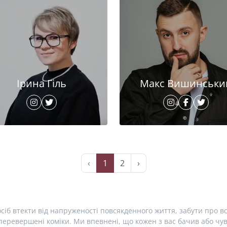
Ірина Гіль
Макс Вишинськи
‹
1
2
›
сіб втекти від напруженості повсякденного життя, забути про вс
еревершені коміки. Ми впевнені, що кожен з вас бачив або чув 