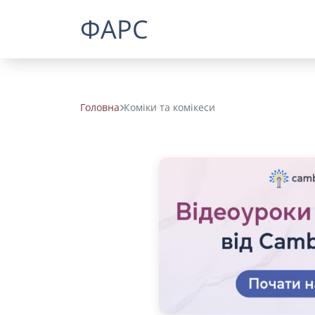
ФАРС
Головна
Коміки та комікеси