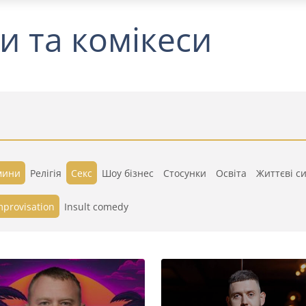
и та комікеси
мини
Релігія
Секс
Шоу бізнес
Стосунки
Освіта
Життєві си
mprovisation
Insult comedy