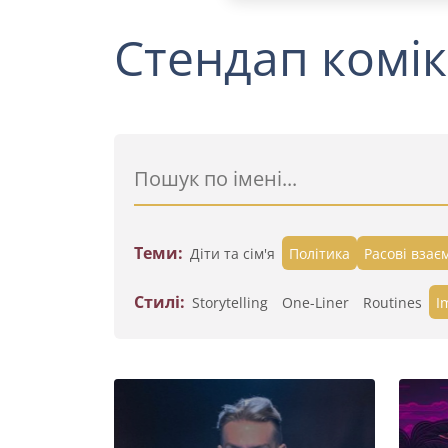
Стендап комік
Теми:
Діти та сім'я
Політика
Расові взає
Стилі:
Storytelling
One-Liner
Routines
I