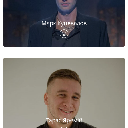
Марк Куцевалов
Тарас Яремій