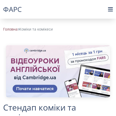
ФАРС
Головна
Коміки та комікеси
Стендап коміки та