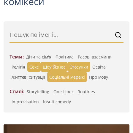
комікеси
Теми:
Діти та сім'я
Політика
Расові взаємини
Релігія
Секс
Шоу бізнес
Стосунки
Освіта
Життєві ситуації
Cоціальні мережі
Про мову
Стилі:
Storytelling
One-Liner
Routines
Improvisation
Insult comedy