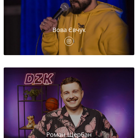
Вова Євчук
Роман Щербан