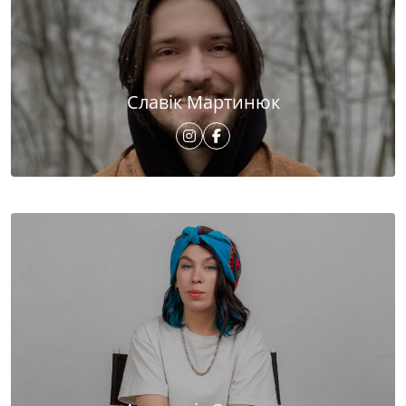
Славік Мартинюк