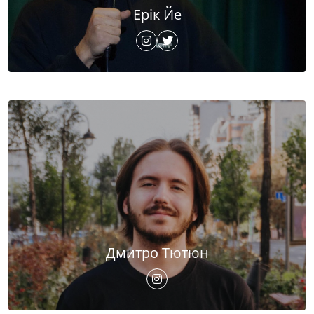
Ерік Йе
Дмитро Тютюн