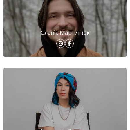
Славік Мартинюк