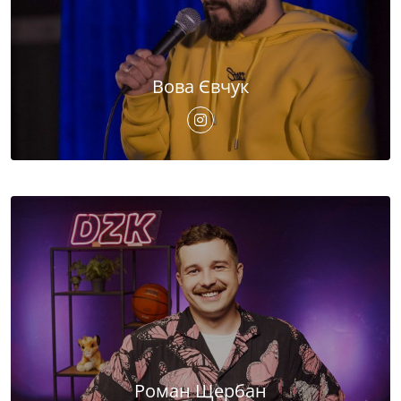
Вова Євчук
Роман Щербан