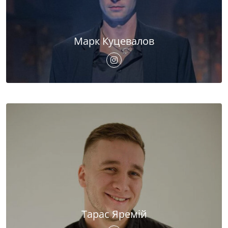
Марк Куцевалов
Тарас Яремій