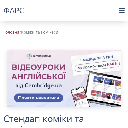
ФАРС
Головна
Коміки та комікеси
Стендап коміки та