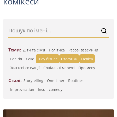
комікеси
Теми:
Діти та сім'я
Політика
Расові взаємини
Релігія
Секс
Шоу бізнес
Стосунки
Освіта
Життєві ситуації
Cоціальні мережі
Про мову
Стилі:
Storytelling
One-Liner
Routines
Improvisation
Insult comedy