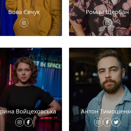
Вова Євчук
Роман Щербан
рина Войцеховська
Антон Тимошенк