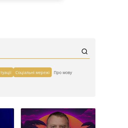
туації
Cоціальні мережі
Про мову