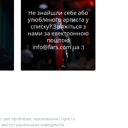
Не знайшли себе або
улюбленого артиста у
списку? Зв'яжіться з
нами за електронною
поштою
info@fars.com.ua
:)
і свої проблеми, хвилювання і просто
виступ українських комедіянтів,