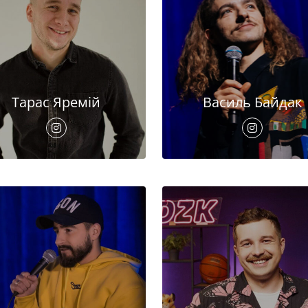
Тарас Яремій
Василь Байдак