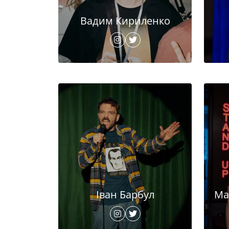
Вадим Кириленко
Іван Барбул
Ма