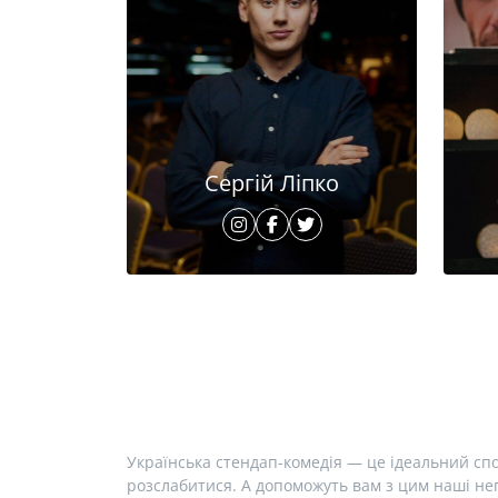
Сергій Ліпко
Українська стендап-комедія — це ідеальний спо
розслабитися. А допоможуть вам з цим наші неп