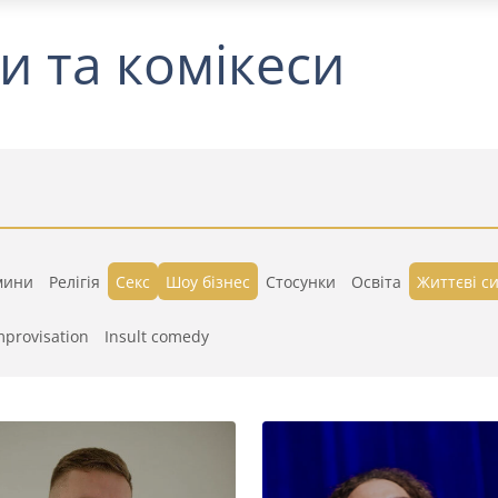
и та комікеси
мини
Релігія
Секс
Шоу бізнес
Стосунки
Освіта
Життєві си
mprovisation
Insult comedy