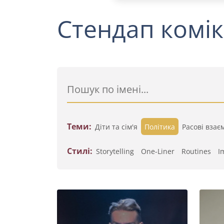
Стендап комік
Теми:
Діти та сім'я
Політика
Расові взає
Стилі:
Storytelling
One-Liner
Routines
I