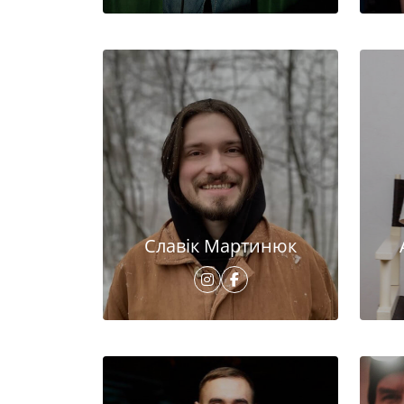
Славік Мартинюк