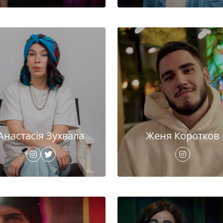
Анастасія Зухвала
Женя Коротков