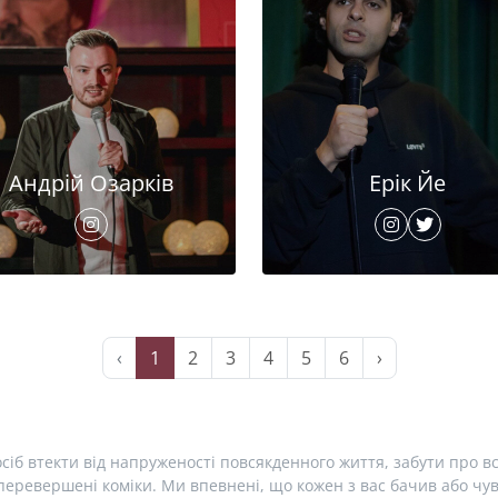
Андрій Озарків
Ерік Йе
‹
1
2
3
4
5
6
›
сіб втекти від напруженості повсякденного життя, забути про вс
еревершені коміки. Ми впевнені, що кожен з вас бачив або чув 