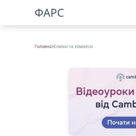
ФАРС
Головна
Коміки та комікеси