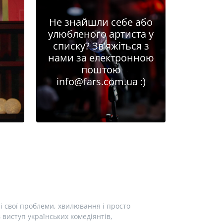
Не знайшли себе або
улюбленого артиста у
списку? Зв'яжіться з
нами за електронною
поштою
info@fars.com.ua
:)
і свої проблеми, хвилювання і просто
виступ українських комедіянтів,