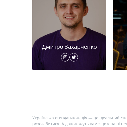
Дмитро Захарченко
Українська стендап-комедія — це ідеальний спо
розслабитися. А допоможуть вам з цим наші неп