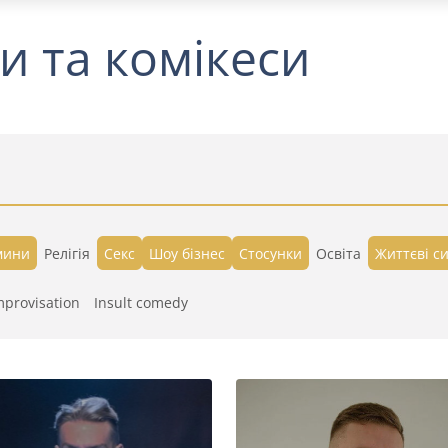
и та комікеси
мини
Релігія
Секс
Шоу бізнес
Стосунки
Освіта
Життєві си
mprovisation
Insult comedy