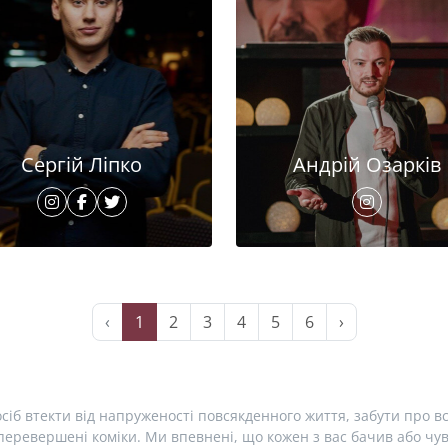
Сергій Ліпко
Андрій Озарків
‹
1
2
3
4
5
6
›
сіб втекти від напруженості повсякденного життя, забути про вс
еревершені коміки. Ми впевнені, що кожен з вас бачив або чув 