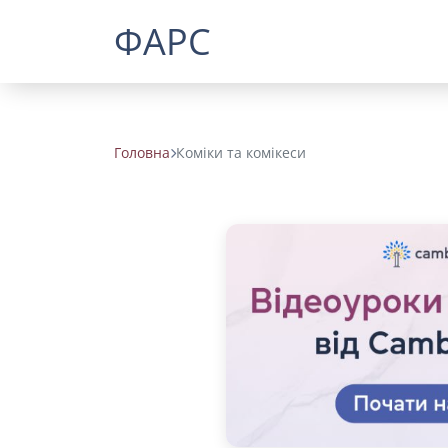
ФАРС
Головна
Коміки та комікеси