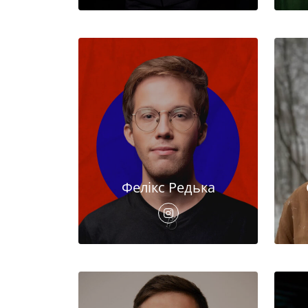
Фелікс Редька