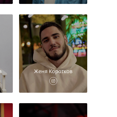
а
Женя Коротков