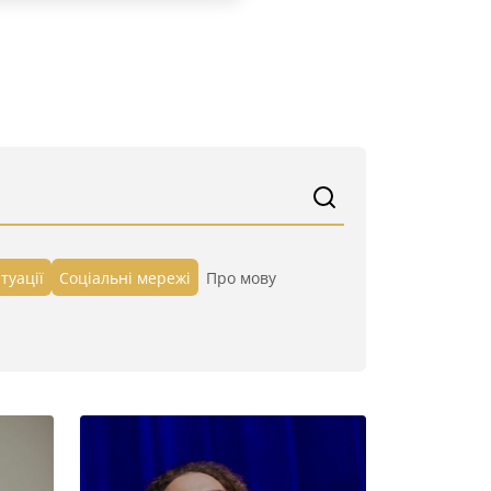
туації
Cоціальні мережі
Про мову