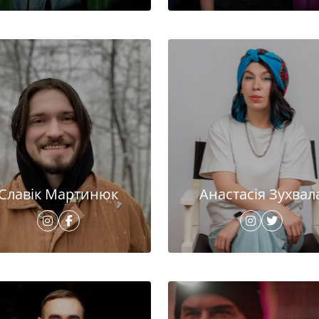
Славік Мартинюк
Анастасія Зухвал