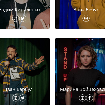
Вадим Кириленко
Вова Євчук
Іван Барбул
Марина Войцеховс