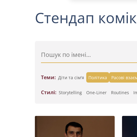
Стендап комік
Теми:
Діти та сім'я
Політика
Расові взає
Стилі:
Storytelling
One-Liner
Routines
I