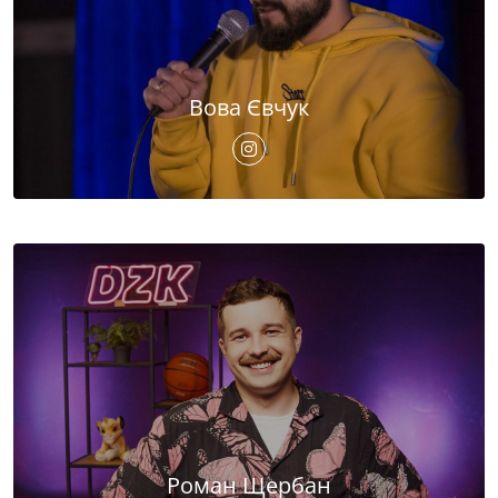
Вова Євчук
Роман Щербан