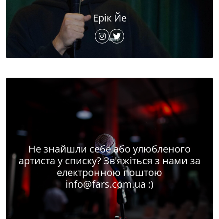
Ерік Йе
Не знайшли себе або улюбленого
артиста у списку? Зв'яжіться з нами за
електронною поштою
info@fars.com.ua
:)