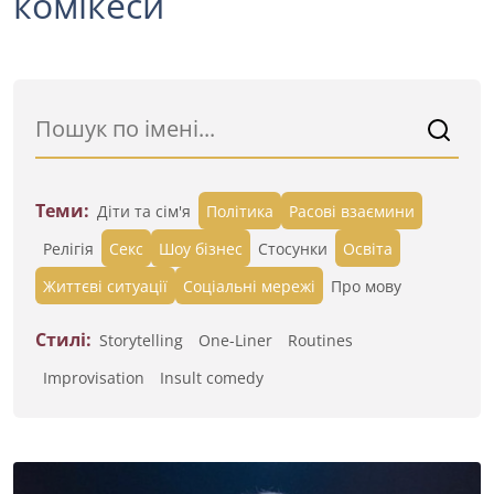
комікеси
Теми:
Діти та сім'я
Політика
Расові взаємини
Релігія
Секс
Шоу бізнес
Стосунки
Освіта
Життєві ситуації
Cоціальні мережі
Про мову
Стилі:
Storytelling
One-Liner
Routines
Improvisation
Insult comedy