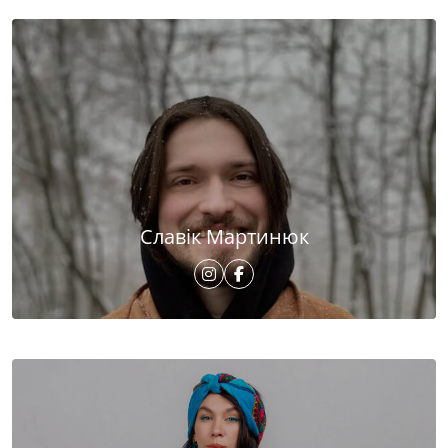
Славік Мартинюк