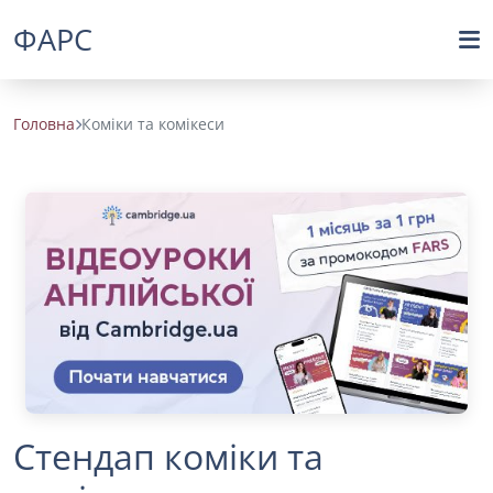
ФАРС
Головна
Коміки та комікеси
Стендап коміки та