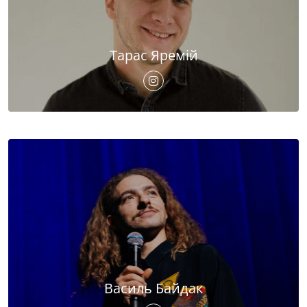
Тарас Яремій
Василь Байдак