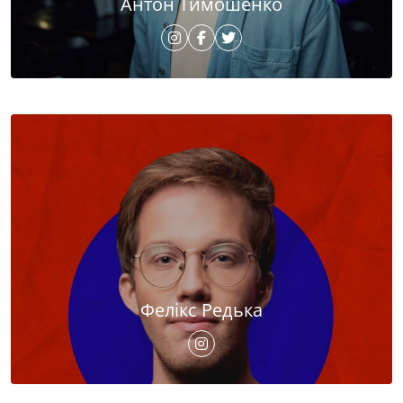
Антон Тимошенко
Фелікс Редька