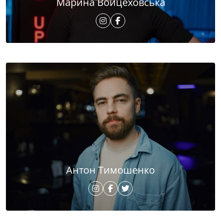
Марина Войцеховська
Антон Тимошенко