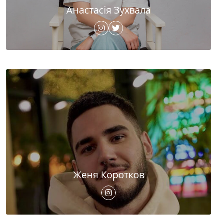
Анастасія Зухвала
Женя Коротков