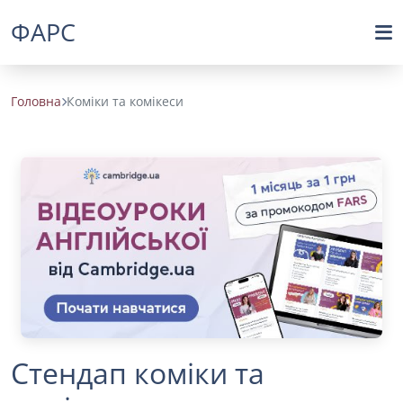
ФАРС
Головна
Коміки та комікеси
Стендап коміки та