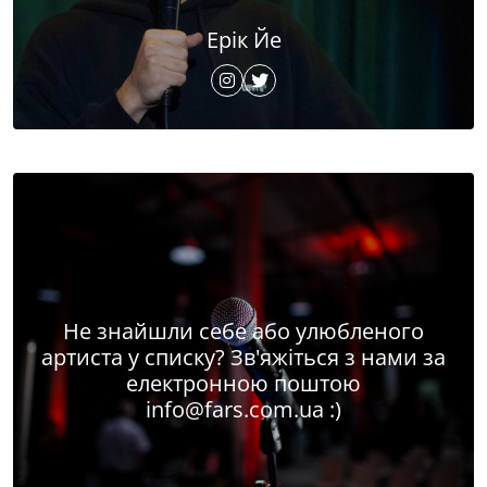
Ерік Йе
Не знайшли себе або улюбленого
артиста у списку? Зв'яжіться з нами за
електронною поштою
info@fars.com.ua
:)