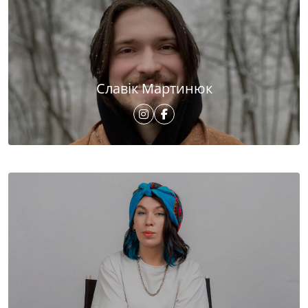
Славік Мартинюк