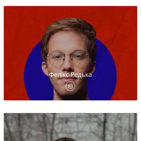
Фелікс Редька