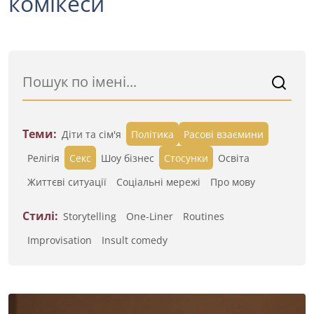
комікеси
Теми:
Діти та сім'я
Політика
Расові взаємини
Релігія
Секс
Шоу бізнес
Стосунки
Освіта
Життєві ситуації
Cоціальні мережі
Про мову
Стилі:
Storytelling
One-Liner
Routines
Improvisation
Insult comedy