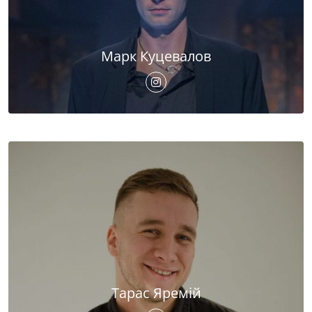
Марк Куцевалов
Тарас Яремій