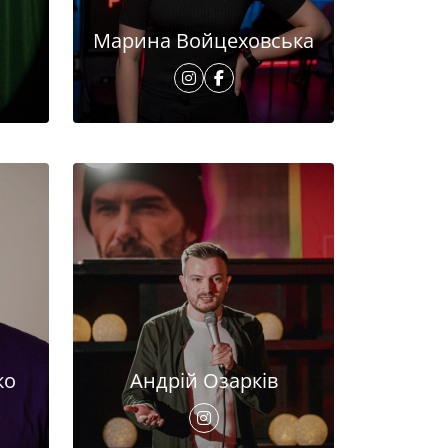
Марина Войцеховська
ко
Андрій Озарків