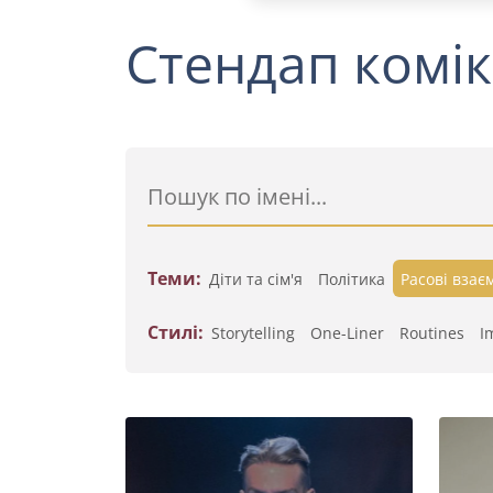
Стендап комік
Теми:
Діти та сім'я
Політика
Расові взає
Стилі:
Storytelling
One-Liner
Routines
I