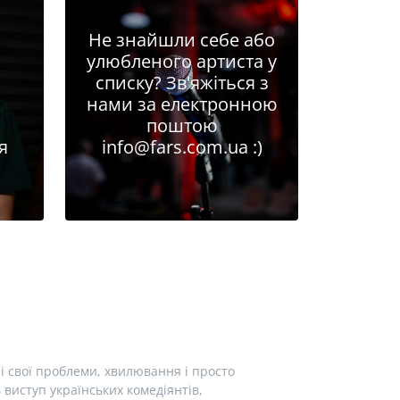
Не знайшли себе або
улюбленого артиста у
списку? Зв'яжіться з
нами за електронною
поштою
я
info@fars.com.ua
:)
і свої проблеми, хвилювання і просто
виступ українських комедіянтів,