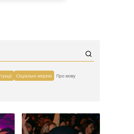
туації
Cоціальні мережі
Про мову