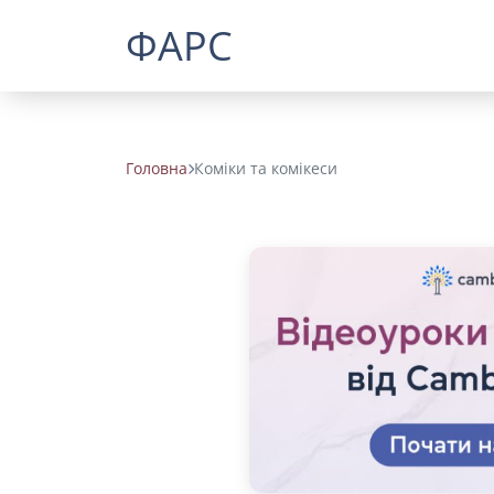
ФАРС
Головна
Коміки та комікеси