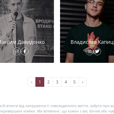
аксим Давиденко
Владислав Капиц
‹
1
2
3
4
5
›
сіб втекти від напруженості повсякденного життя, забути про вс
еревершені коміки. Ми впевнені, що кожен з вас бачив або чув 