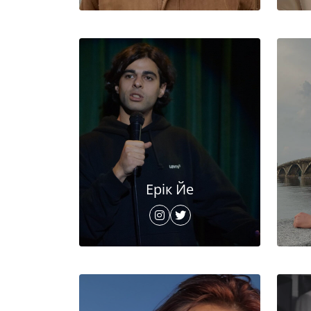
Ерік Йе