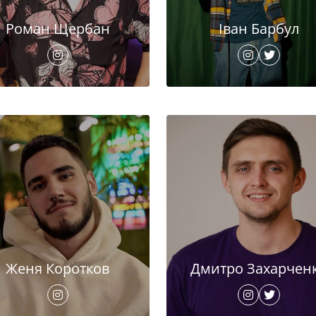
Роман Щербан
Іван Барбул
Женя Коротков
Дмитро Захарчен