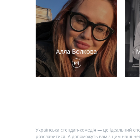
Алла Волкова
М
Українська стендап-комедія — це ідеальний спо
розслабитися. А допоможуть вам з цим наші неп