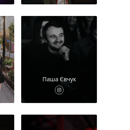
Паша Євчук