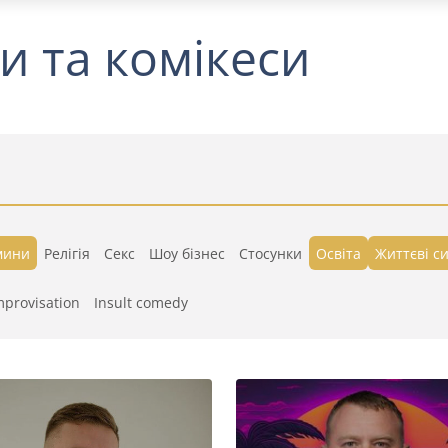
и та комікеси
мини
Релігія
Секс
Шоу бізнес
Стосунки
Освіта
Життєві си
mprovisation
Insult comedy