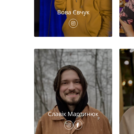
Вова Євчук
Славік Мартинюк