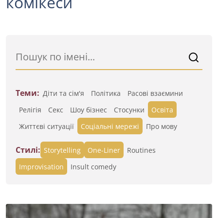
комікеси
Теми:
Діти та сім'я
Політика
Расові взаємини
Релігія
Секс
Шоу бізнес
Стосунки
Освіта
Життєві ситуації
Cоціальні мережі
Про мову
Стилі:
Storytelling
One-Liner
Routines
Improvisation
Insult comedy