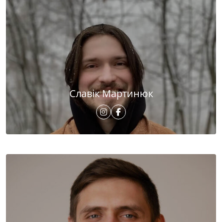
Славік Мартинюк