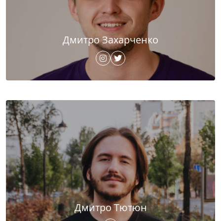
Дмитро Захарченко
Дмитро Тютюн