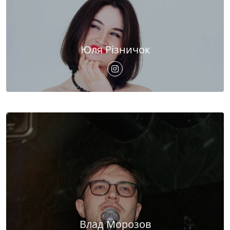
Юля Різничок
Влад Морозов