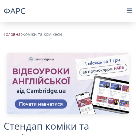
ФАРС
Головна
Коміки та комікеси
Стендап коміки та