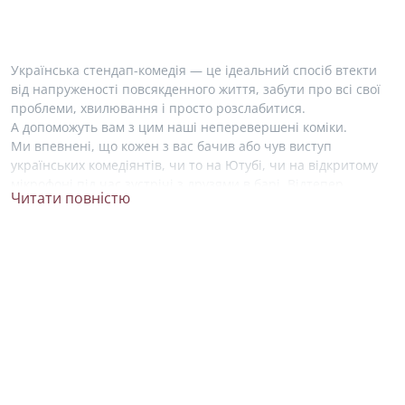
Українська стендап-комедія — це ідеальний спосіб втекти
від напруженості повсякденного життя, забути про всі свої
проблеми, хвилювання і просто розслабитися.
А допоможуть вам з цим наші неперевершені коміки.
Ми впевнені, що кожен з вас бачив або чув виступ
українських комедіянтів, чи то на Ютубі, чи на відкритому
мікрофоні під час зустрічі з друзями в барі. Відтепер,
Читати повністю
знайти свого фаворита у світі комедії стало набагато легше!
На нашому сайті ми зібрали усю необхідну інформацію про
життя і творчість українських стендап артистів. Ви можете
ближче познайомитися зі своїми улюбленими коміками
та висловити свою підтримку, підписавшись на їхні акаунти
в соціальних мережах.
Серед зірок українського стендапу не можна не згадати про
Антона Тимошенко. Він почав займатися стендапом
у 2015 році, був учасником українського телешоу «Розсміши
коміка», де здобув перемогу два рази. Зараз, Антон