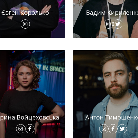
Євген Королько
Вадим Кириленк
рина Войцеховська
Антон Тимошенк