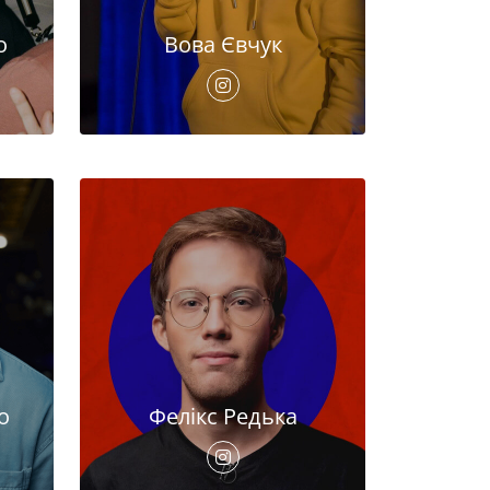
о
Вова Євчук
о
Фелікс Редька