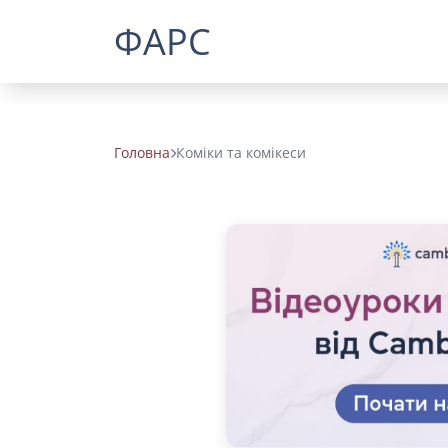
ФАРС
Головна
Коміки та комікеси