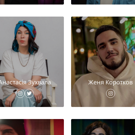
Анастасія Зухвала
Женя Коротков