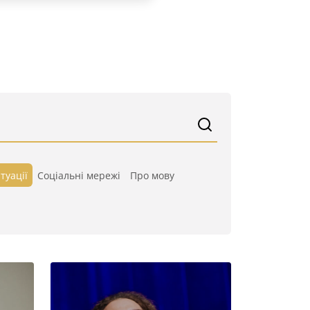
туації
Cоціальні мережі
Про мову