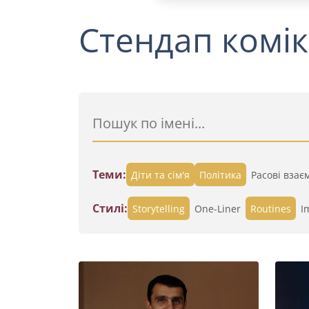
Стендап комік
Теми:
Діти та сім'я
Політика
Расові взає
Стилі:
Storytelling
One-Liner
Routines
I