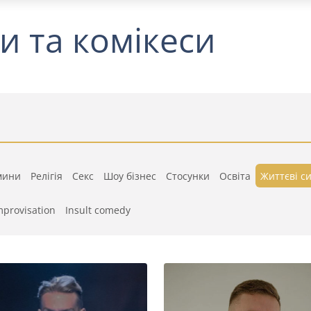
и та комікеси
мини
Релігія
Секс
Шоу бізнес
Стосунки
Освіта
Життєві си
mprovisation
Insult comedy