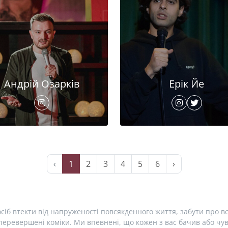
Андрій Озарків
Ерік Йе
‹
1
2
3
4
5
6
›
сіб втекти від напруженості повсякденного життя, забути про вс
еревершені коміки. Ми впевнені, що кожен з вас бачив або чув 