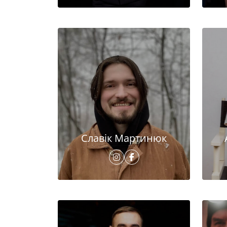
Славік Мартинюк