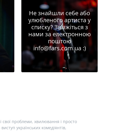
Не знайшли себе або
улюбленого артиста у
списку? Зв'яжіться з
нами за електронною
поштою
info@fars.com.ua
:)
і свої проблеми, хвилювання і просто
виступ українських комедіянтів,