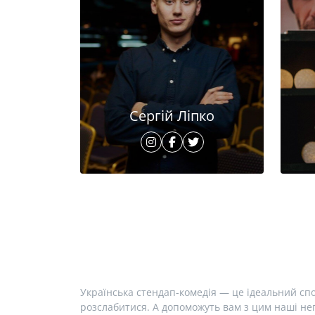
Сергій Ліпко
Українська стендап-комедія — це ідеальний спо
розслабитися. А допоможуть вам з цим наші неп