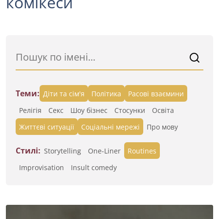
комікеси
Теми:
Діти та сім'я
Політика
Расові взаємини
Релігія
Секс
Шоу бізнес
Стосунки
Освіта
Життєві ситуації
Cоціальні мережі
Про мову
Стилі:
Storytelling
One-Liner
Routines
Improvisation
Insult comedy