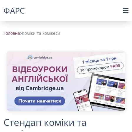
ФАРС
Головна
Коміки та комікеси
Стендап коміки та