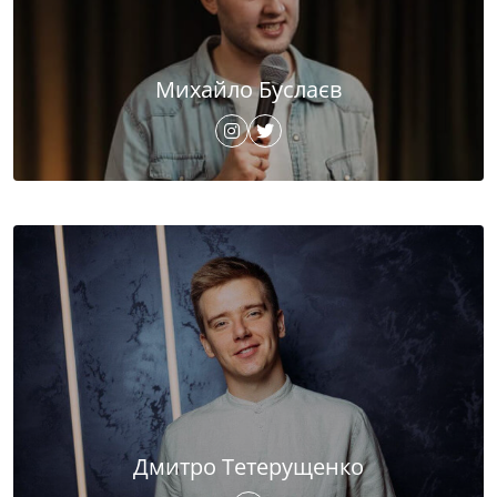
Михайло Буслаєв
Дмитро Тетерущенко