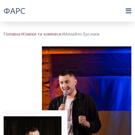
ФАРС
Головна
Коміки та комікеси
Михайло Буслаєв