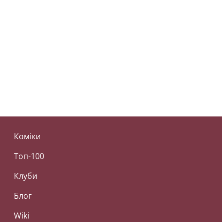
Коміки
Топ-100
Клуби
Блог
Wiki