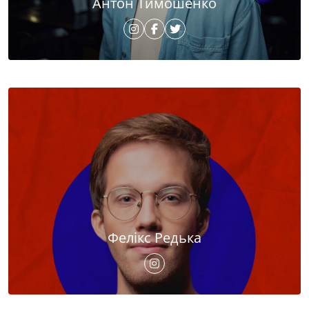
Антон Тимошенко
Фелікс Редька