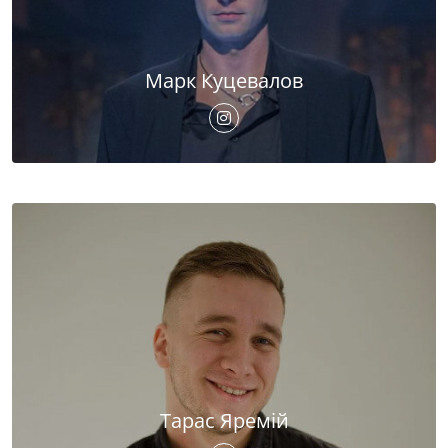
Марк Куцевалов
Тарас Яремій