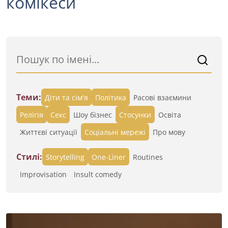
комікеси
Теми:
Діти та сім'я
Політика
Расові взаємини
Релігія
Секс
Шоу бізнес
Стосунки
Освіта
Життєві ситуації
Cоціальні мережі
Про мову
Стилі:
Storytelling
One-Liner
Routines
Improvisation
Insult comedy