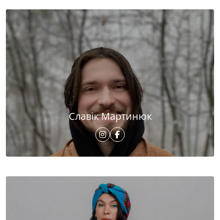
Славік Мартинюк