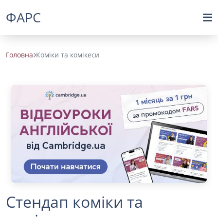
ФАРС
Головна
Коміки та комікеси
Стендап коміки та