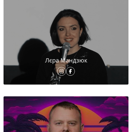
Лєра Мандзюк