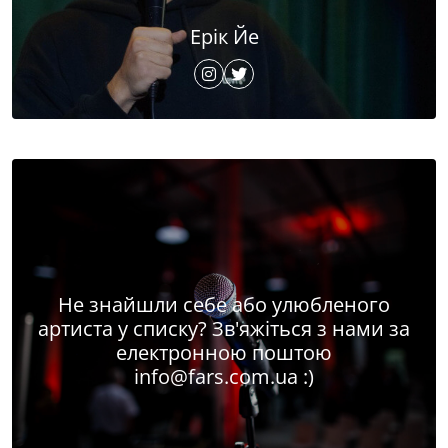
Ерік Йе
Не знайшли себе або улюбленого
артиста у списку? Зв'яжіться з нами за
електронною поштою
info@fars.com.ua
:)