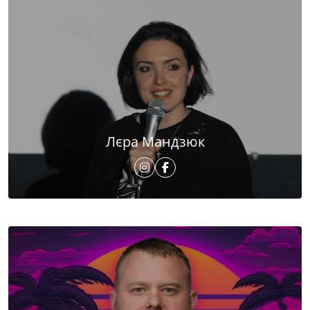
Лєра Мандзюк