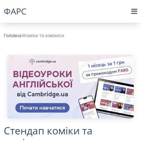
ФАРС
Головна
Коміки та комікеси
Стендап коміки та