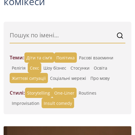
комікеси
Теми:
Діти та сім'я
Політика
Расові взаємини
Релігія
Секс
Шоу бізнес
Стосунки
Освіта
Життєві ситуації
Cоціальні мережі
Про мову
Стилі:
Storytelling
One-Liner
Routines
Improvisation
Insult comedy