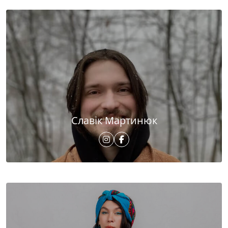
Славік Мартинюк