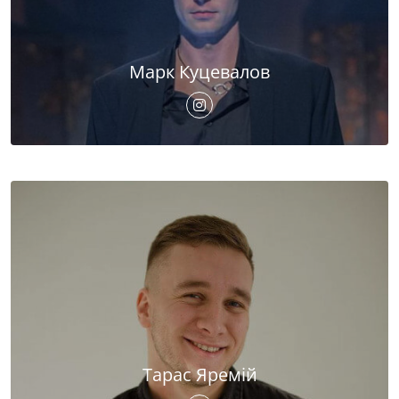
Марк Куцевалов
Тарас Яремій