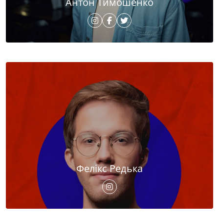
Антон Тимошенко
Фелікс Редька