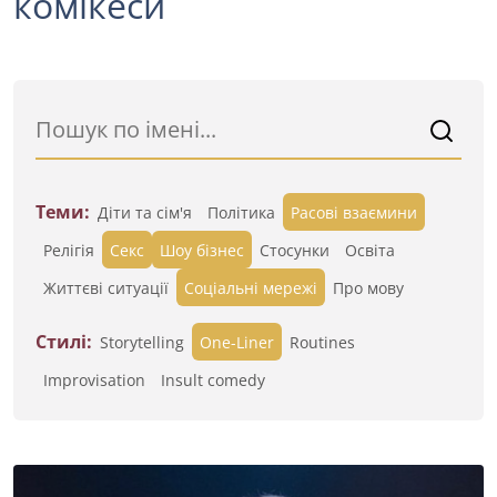
комікеси
Теми:
Діти та сім'я
Політика
Расові взаємини
Релігія
Секс
Шоу бізнес
Стосунки
Освіта
Життєві ситуації
Cоціальні мережі
Про мову
Стилі:
Storytelling
One-Liner
Routines
Improvisation
Insult comedy