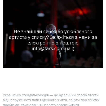
Не знайшли себе або улюбленого
артиста у списку? Зв'яжіться з нами за
електронною поштою
info@fars.com.ua
:)
Українська стендап-комедія — це ідеальний спосіб втекти
від напруженості повсякденного життя, забути про всі свої
проблеми, хвилювання і просто розслабитися.