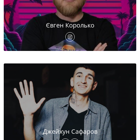
Євген Королько
Джейхун Сафаров