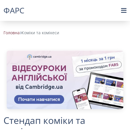
ФАРС
Головна
Коміки та комікеси
Стендап коміки та