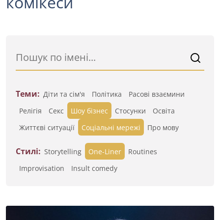
комікеси
Теми:
Діти та сім'я
Політика
Расові взаємини
Релігія
Секс
Шоу бізнес
Стосунки
Освіта
Життєві ситуації
Cоціальні мережі
Про мову
Стилі:
Storytelling
One-Liner
Routines
Improvisation
Insult comedy