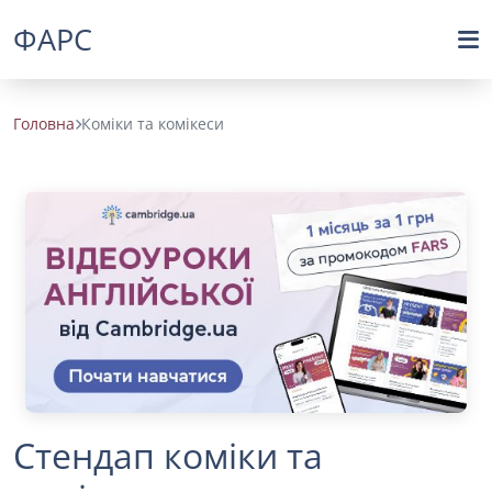
ФАРС
Головна
Коміки та комікеси
Стендап коміки та